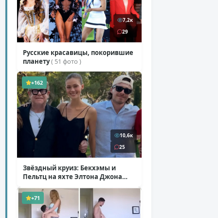
7,2к
29
Русские красавицы, покорившие
планету
( 51 фото )
+162
10,6к
25
Звёздный круиз: Бекхэмы и
Пельтц на яхте Элтона Джона
( 12 фото )
+71