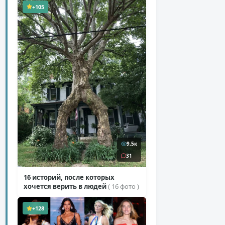
+105
9,5к
31
16 историй, после которых
хочется верить в людей
( 16 фото )
+128