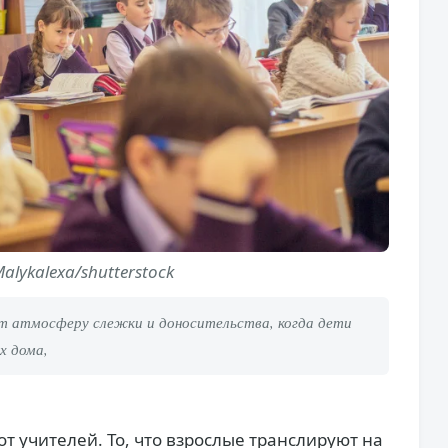
alykalexa/shutterstock
т атмосферу слежки и доносительства, когда дети
х дома,
т учителей. То, что взрослые транслируют на