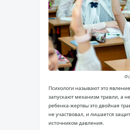
Фо
Психологи называют это явлени
запускают механизм травли, а н
ребенка-жертвы это двойная трав
не участвовал, и лишается защи
источником давления.