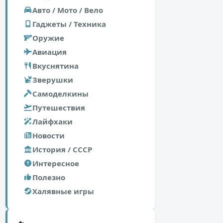
Авто / Мото / Вело
Гаджеты / Техника
Оружие
Авиация
Вкуснятина
Зверушки
Самоделкины
Путешествия
Лайфхаки
Новости
История / СССР
Интересное
Полезно
Халявные игры