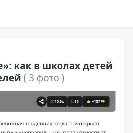
»: как в школах детей
телей
( 3 фото )
+137
10,6к
16
тревожная тенденция: педагоги открыто
ьных» и «неправильных» в зависимости от