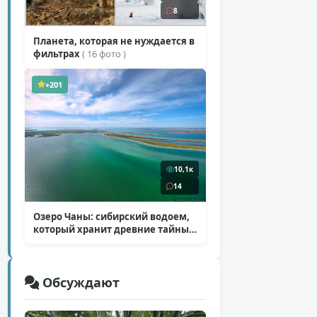
8
Планета, которая не нуждается в
фильтрах
( 16 фото )
+201
10,1к
14
Озеро Чаны: сибирский водоем,
который хранит древние тайны
( 12 фото )
Обсуждают