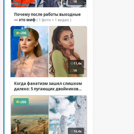
18
Почему после работы выходные
— это миф
( 1 фото + 1 видео )
+206
11,4к
19
Когда фанатизм зашел слишком
далеко: 5 пугающих двойников
звезд
( 10 фото )
+205
10,4к