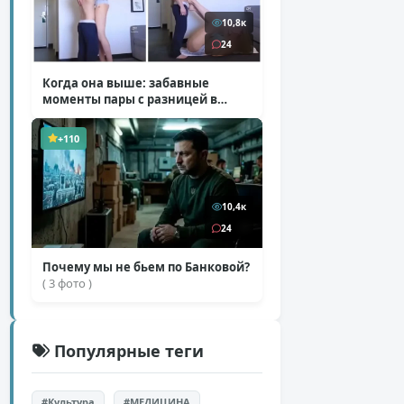
10,8к
24
Когда она выше: забавные
моменты пары с разницей в
росте
( 1 фото + 1 видео )
+110
10,4к
24
Почему мы не бьем по Банковой?
( 3 фото )
Популярные теги
#Культура
#МЕДИЦИНА