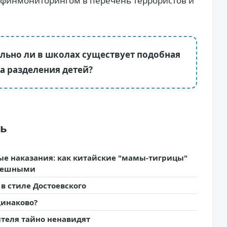
сфинмониторингом в перечень террористов и
ельно ли в школах существует подобная
а разделения детей?
ть
ые наказания: как китайские "мамы-тигрицы"
спешными
в стиле Достоевского
динаково?
ителя тайно ненавидят