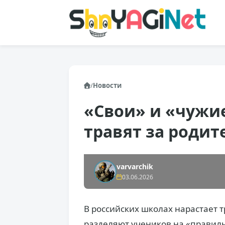
/
Новости
«Свои» и «чужие
травят за роди
varvarchik
03.06.2026
В российских школах нарастает 
разделяют учеников на «правил