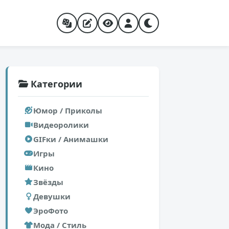
Категории
Юмор / Приколы
Видеоролики
GIFки / Анимашки
Игры
Кино
Звёзды
Девушки
ЭроФото
Мода / Стиль