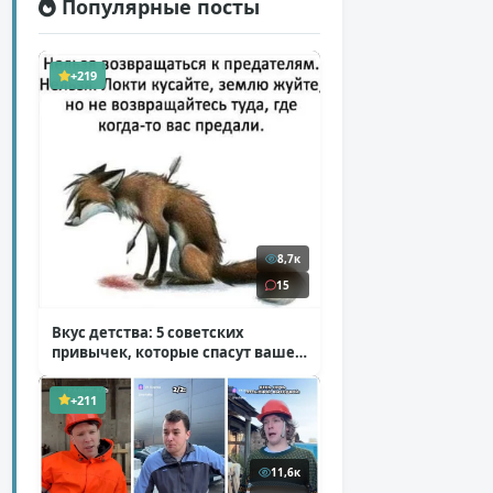
Популярные посты
+219
8,7к
15
Вкус детства: 5 советских
привычек, которые спасут ваше
здоровье
( 2 фото )
+211
11,6к