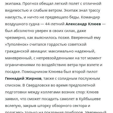
экипажа. Прогноз обещал легкий полет с отличной
видимостью и слабым ветром. Экипаж знал трассу
наизусть, и ничто не предвещало беды. Командир
воздушного судна — 44-летний
Александр Клюев
—
был абсолютно уверен в своих силах, даже
чрезмерно, как выяснилось позже. Вверенный ему
«Туполёнок» считался гордостью советской
гражданской авиации: максимально надежный,
маневренный, с непревзойденными на тот момент
ограничениями по воздействию ветра при взлете и
посадке. Помощником Клюева был второй пилот
Геннадий Жирнов
, также с солидным послужным
списком. В Свердловске во время предполетной
подготовки между коллегами возник спор: Клюев
заявил, что сможет посадить самолет в Куйбышеве
вслепую, закрыв шторку обзорного сектора и
полагаясь только на показания приборов. Уверенный