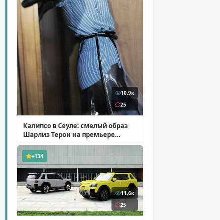
10,9к
25
Калипсо в Сеуле: смелый образ
Шарлиз Терон на премьере
«Одиссеи»
( 6 фото )
+134
11,6к
25