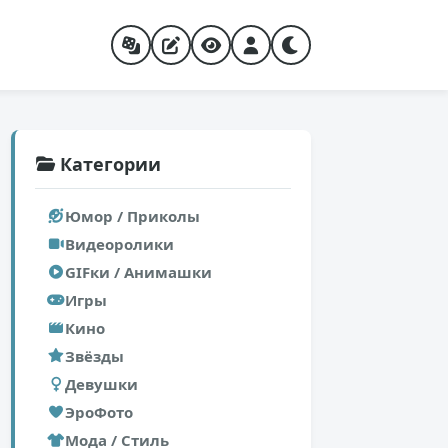
Категории
Юмор / Приколы
Видеоролики
GIFки / Анимашки
Игры
Кино
Звёзды
Девушки
ЭроФото
Мода / Стиль