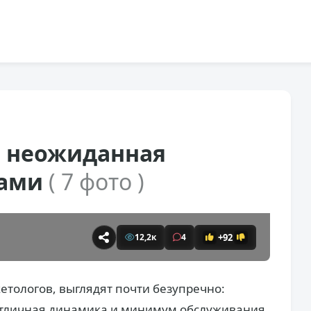
 неожиданная
нами
( 7 фото )
+92
12,2к
4
етологов, выглядят почти безупречно:
отличная динамика и минимум обслуживания.