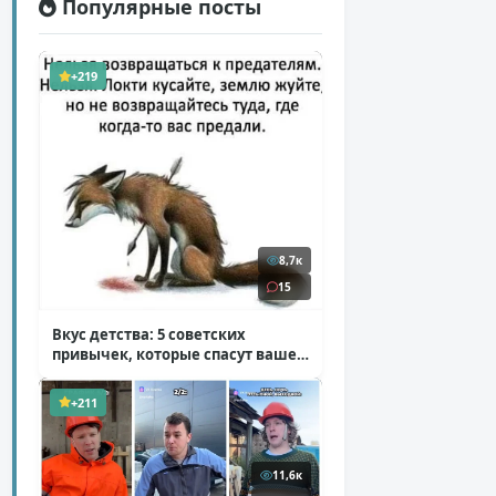
Популярные посты
+219
8,7к
15
Вкус детства: 5 советских
привычек, которые спасут ваше
здоровье
( 2 фото )
+211
11,6к