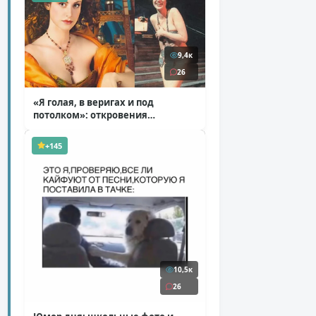
9,4к
26
«Я голая, в веригах и под
потолком»: откровения
Ковальчук о роли Маргариты
( 11 фото )
+145
10,5к
26