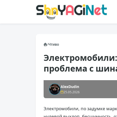
/
Чтиво
Электромобили:
проблема с ши
AlexDudin
25.05.2026
Электромобили, по задумке марк
нулевой выхлоп, бесшумность, 