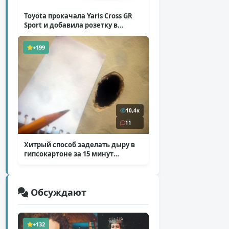
Toyota прокачала Yaris Cross GR
Sport и добавила розетку в
Harrier
( 5 фото )
+199
10,4к
11
Хитрый способ заделать дыру в
гипсокартоне за 15 минут
( 12 фото )
Обсуждают
+132