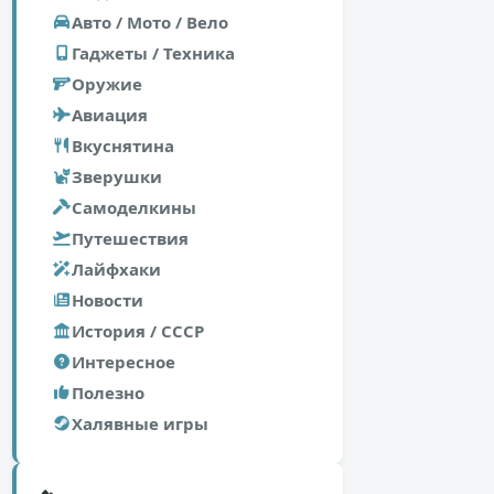
Авто / Мото / Вело
Гаджеты / Техника
Оружие
Авиация
Вкуснятина
Зверушки
Самоделкины
Путешествия
Лайфхаки
Новости
История / СССР
Интересное
Полезно
Халявные игры