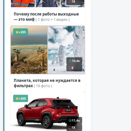
18
Почему после работы выходные
— это миф
( 1 фото + 1 видео )
+205
10,4к
8
Планета, которая не нуждается в
фильтрах
( 16 фото )
+200
11,4к
18