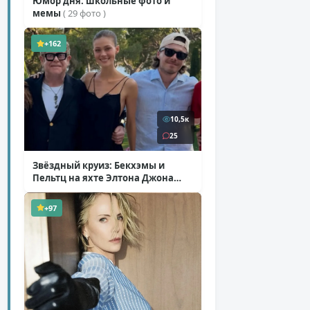
Юмор дня: школьные фото и
мемы
( 29 фото )
+162
10,5к
25
Звёздный круиз: Бекхэмы и
Пельтц на яхте Элтона Джона
( 12 фото )
+97