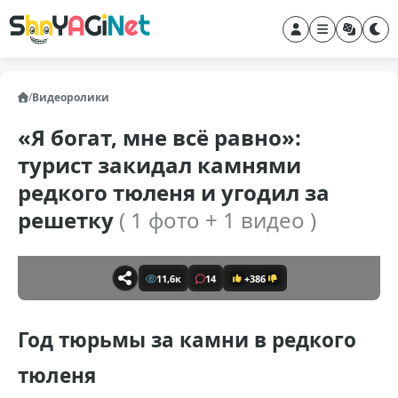
/
Видеоролики
«Я богат, мне всё равно»:
турист закидал камнями
редкого тюленя и угодил за
решетку
( 1 фото + 1 видео )
11,6к
14
+386
Год тюрьмы за камни в редкого
тюленя