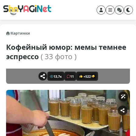
/
Картинки
Кофейный юмор: мемы темнее
эспрессо
( 33 фото )
13,7к
11
+522