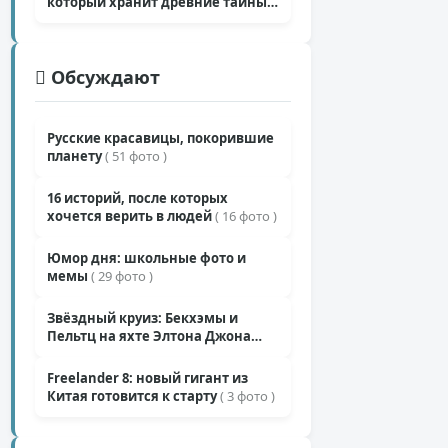
который хранит древние тайны
( 12 фото )
5,6к
Обсуждают
29
8к
Русские красавицы, покорившие
+109
планету
( 51 фото )
29
10,6к
16 историй, после которых
+85
хочется верить в людей
( 16 фото )
26
10,6к
Юмор дня: школьные фото и
+145
мемы
( 29 фото )
25
11,6к
Звёздный круиз: Бекхэмы и
+162
Пельтц на яхте Элтона Джона
25
( 12 фото )
Freelander 8: новый гигант из
+134
Китая готовится к старту
( 3 фото )