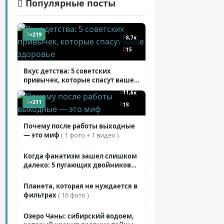
Популярные посты
+219
8,7к
15
Вкус детства: 5 советских
привычек, которые спасут ваше
здоровье
( 2 фото )
11,6к
+211
18
11,3к
Почему после работы выходные
— это миф
( 1 фото + 1 видео )
19
10,4к
Когда фанатизм зашел слишком
+206
далеко: 5 пугающих двойников
8
звезд
( 10 фото )
9,3к
Планета, которая не нуждается в
+205
фильтрах
( 16 фото )
14
Озеро Чаны: сибирский водоем,
+199