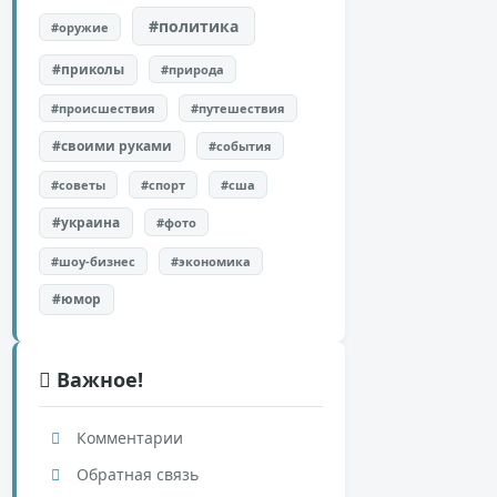
#политика
#оружие
#приколы
#природа
#происшествия
#путешествия
#своими руками
#события
#советы
#спорт
#сша
#украина
#фото
#шоу-бизнес
#экономика
#юмор
Важное!
Комментарии
Обратная связь