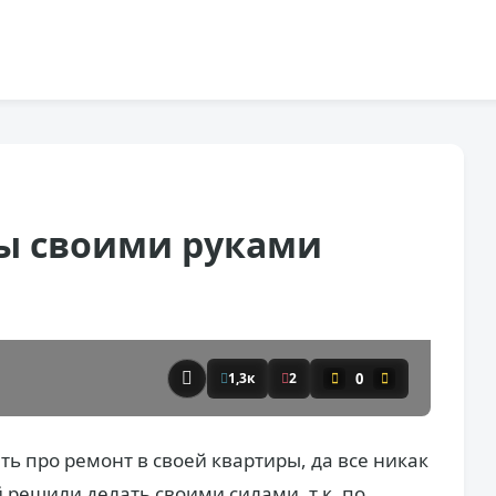
ы своими руками
0
1,3к
2
ь про ремонт в своей квартиры, да все никак
й решили делать своими силами, т.к. по