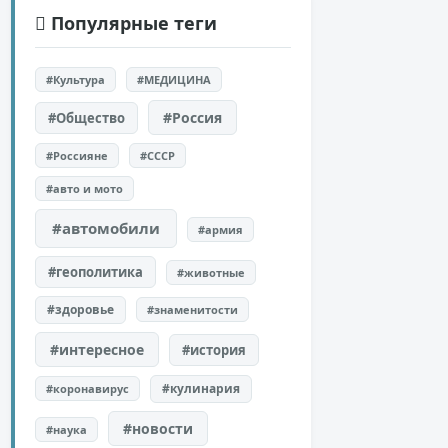
Популярные теги
#Культура
#МЕДИЦИНА
#Россия
#Общество
#Россияне
#СССР
#авто и мото
#автомобили
#армия
#геополитика
#животные
#здоровье
#знаменитости
#интересное
#история
#кулинария
#коронавирус
#новости
#наука