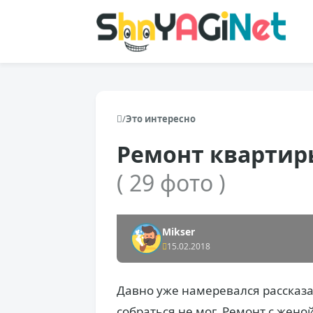
/
Это интересно
Ремонт квартир
( 29 фото )
Mikser
15.02.2018
Давно уже намеревался рассказат
собраться не мог. Ремонт с жено