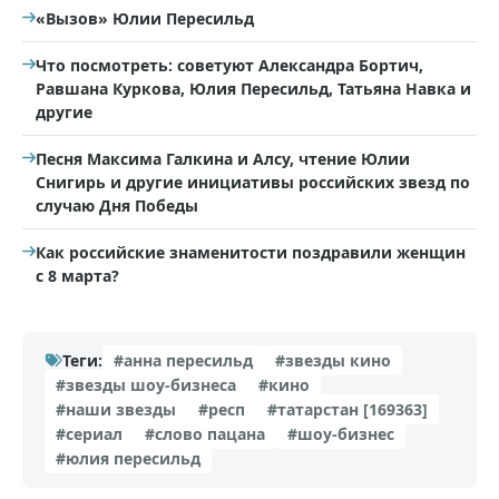
«Вызов» Юлии Пересильд
Что посмотреть: советуют Александра Бортич,
Равшана Куркова, Юлия Пересильд, Татьяна Навка и
другие
Песня Максима Галкина и Алсу, чтение Юлии
Снигирь и другие инициативы российских звезд по
случаю Дня Победы
Как российские знаменитости поздравили женщин
с 8 марта?
Теги:
#анна пересильд
#звезды кино
#звезды шоу-бизнеса
#кино
#наши звезды
#респ
#татарстан [169363]
#сериал
#слово пацана
#шоу-бизнес
#юлия пересильд