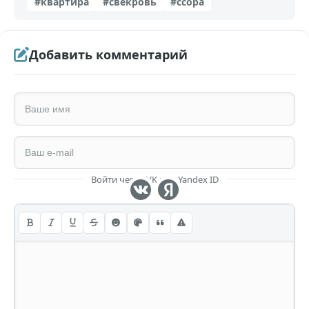
#квартира
#свекровь
#ссора
Добавить комментарий
Войти через VK или Yandex ID