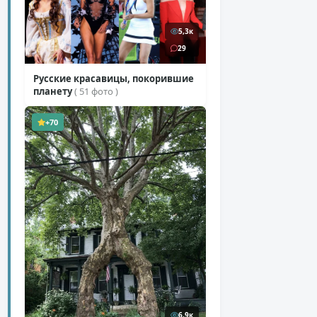
5,3к
29
Русские красавицы, покорившие
планету
( 51 фото )
+70
6,9к