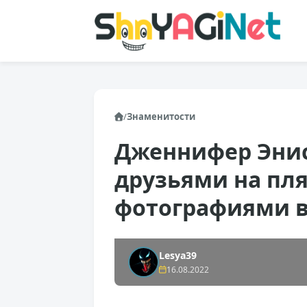
/
Знаменитости
Дженнифер Энис
друзьями на пля
фотографиями 
Lesya39
16.08.2022