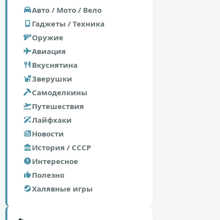
Авто / Мото / Вело
Гаджеты / Техника
Оружие
Авиация
Вкуснятина
Зверушки
Самоделкины
Путешествия
Лайфхаки
Новости
История / СССР
Интересное
Полезно
Халявные игры