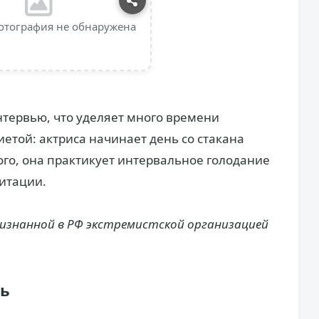
отография не обнаружена
нтервью, что уделяет много времени
иетой: актриса начинает день со стакана
ого, она практикует интервальное голодание
итации.
ризнанной в РФ экстремистской организацией
ть