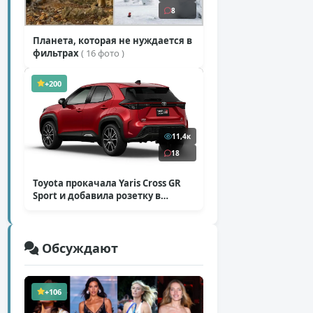
8
Планета, которая не нуждается в
фильтрах
( 16 фото )
+200
11,4к
18
Toyota прокачала Yaris Cross GR
Sport и добавила розетку в
Harrier
( 5 фото )
Обсуждают
+106