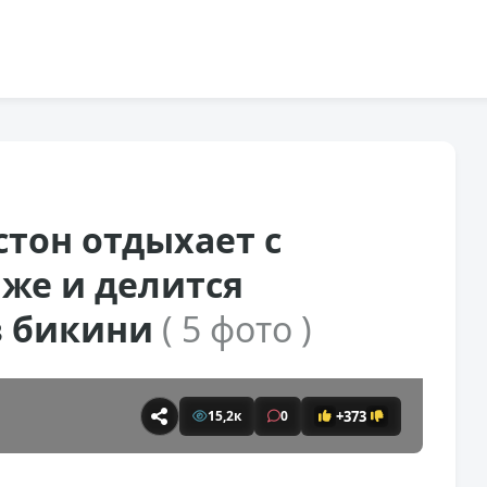
тон отдыхает с
же и делится
в бикини
( 5 фото )
+373
15,2к
0