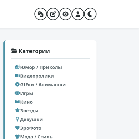
Категории
Юмор / Приколы
Видеоролики
GIFки / Анимашки
Игры
Кино
Звёзды
Девушки
ЭроФото
Мода / Стиль