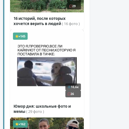
29
16 историй, после которых
хочется верить в людей
( 16 фото )
+145
10,6к
26
Юмор дня: школьные фото и
мемы
( 29 фото )
+162