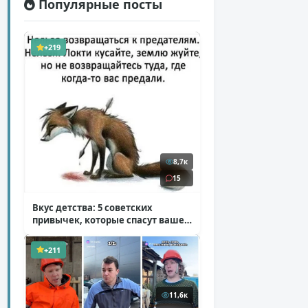
Популярные посты
+219
8,7к
15
Вкус детства: 5 советских
привычек, которые спасут ваше
здоровье
( 2 фото )
+211
11,6к