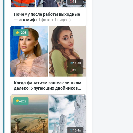
18
Почему после работы выходные
— это миф
( 1 фото + 1 видео )
+206
11,3к
19
Когда фанатизм зашел слишком
далеко: 5 пугающих двойников
звезд
( 10 фото )
+205
10,4к