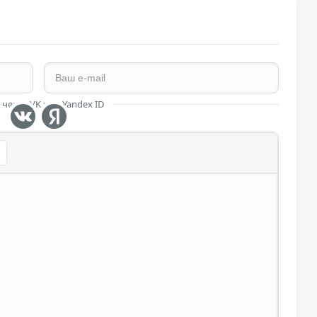
 через VK или Yandex ID