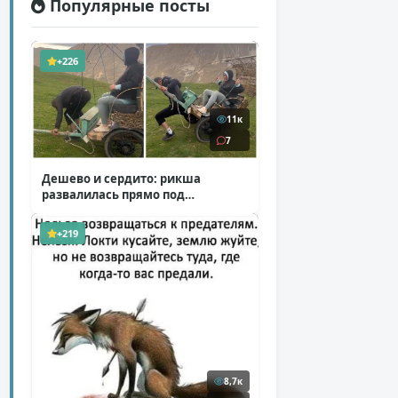
Популярные посты
+226
11к
7
Дешево и сердито: рикша
развалилась прямо под
туристкой
( 1 фото + 1 видео )
+219
8,7к