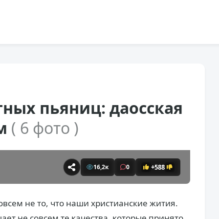
ных пьяниц: даосская
ом
( 6 фото )
+588
16,2к
0
овсем не то, что наши христианские жития.
ет не совсем те качества, которые принято