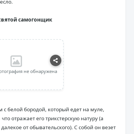
есло.
святой самогонщик
отография не обнаружена
 с белой бородой, который едет на муле,
что отражает его трикстерскую натуру (а
далекое от обывательского). С собой он везет