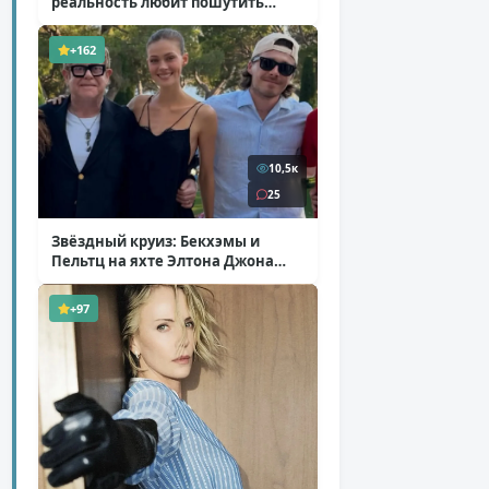
реальность любит пошутить
( 25 фото )
+162
10,5к
25
Звёздный круиз: Бекхэмы и
Пельтц на яхте Элтона Джона
( 12 фото )
+97