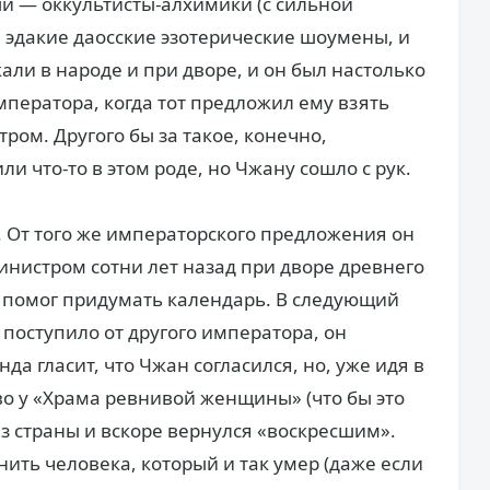
и — оккультисты-алхимики (с сильной
 эдакие даосские эзотерические шоумены, и
жали в народе и при дворе, и он был настолько
императора, когда тот предложил ему взять
тром. Другого бы за такое, конечно,
и что-то в этом роде, но Чжану сошло с рук.
. От того же императорского предложения он
министром сотни лет назад при дворе древнего
 помог придумать календарь. В следующий
 поступило от другого императора, он
да гласит, что Чжан согласился, но, уже идя в
во у «Храма ревнивой женщины» (что бы это
из страны и вскоре вернулся «воскресшим».
знить человека, который и так умер (даже если