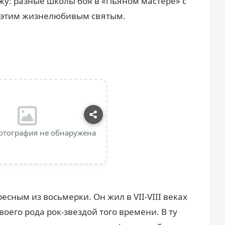
жу: разные школы боя в «Пьяном мастере» с
к этим жизнелюбивым святым.
отография не обнаружена
сным из восьмерки. Он жил в VII-VIII веках
воего рода рок-звездой того времени. В ту