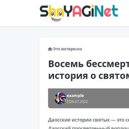
/
Это интересно
Восемь бессмерт
история о свят
example
26.07.2022
Даосские истории святых — это с
Даосский просветленный воплоща