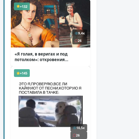
+132
9,4к
26
«Я голая, в веригах и под
потолком»: откровения
Ковальчук о роли Маргариты
( 11 фото )
+145
10,5к
26