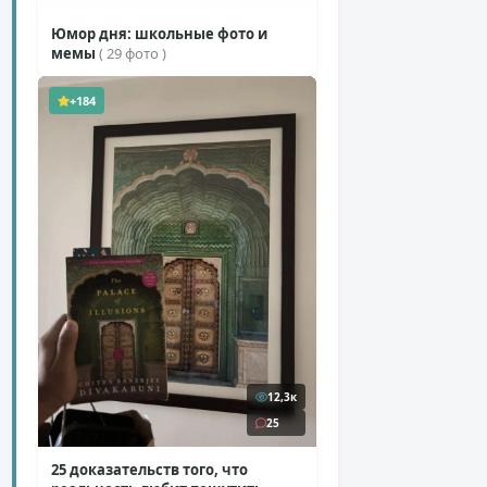
Юмор дня: школьные фото и
мемы
( 29 фото )
+184
12,3к
25
25 доказательств того, что