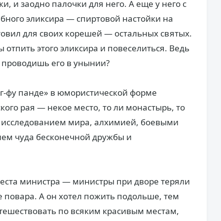
и, и заодно палочки для него. А еще у него с
ебного эликсира — спиртовой настойки на
товил для своих корешей — остальных святых.
ы отпить этого эликсира и повеселиться. Ведь
ы проводишь его в унынии?
унг-фу панде» в юмористической форме
кого рая — некое место, то ли монастырь, то
ы исследованием мира, алхимией, боевыми
ием чуда бесконечной дружбы и
 места министра — министры при дворе теряли
е повара. А он хотел пожить подольше, тем
тешествовать по всяким красивым местам,