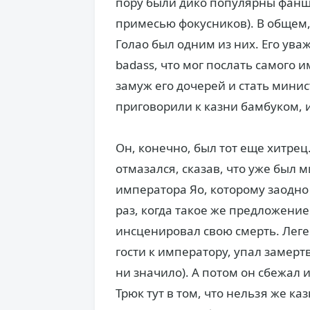
пору были дико популярны фанш
примесью фокусников). В общем,
Голао был одним из них. Его ува
badass, что мог послать самого 
замуж его дочерей и стать минис
приговорили к казни бамбуком, ил
Он, конечно, был тот еще хитрец
отмазался, сказав, что уже был 
императора Яо, которому заодно
раз, когда такое же предложение
инсценировал свою смерть. Леген
гости к императору, упал замерт
ни значило). А потом он сбежал 
Трюк тут в том, что нельзя же ка