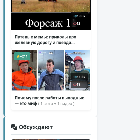
10,6к
12
Путевые мемы: приколы про
железную дорогу и поезда
( 25 фото )
+211
11,5к
18
Почему после работы выходные
— это миф
( 1 фото + 1 видео )
Обсуждают