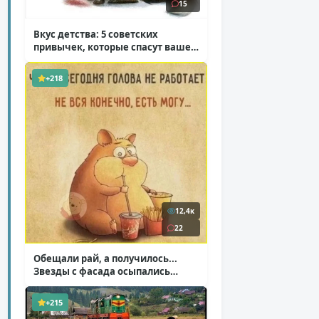
15
Вкус детства: 5 советских
привычек, которые спасут ваше
здоровье
( 2 фото )
+218
12,4к
22
Обещали рай, а получилось...
Звезды с фасада осыпались
( 14 фото )
+215