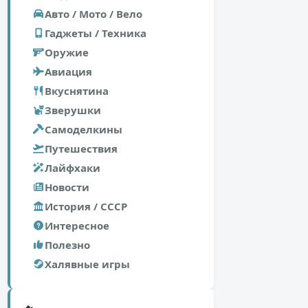
Авто / Мото / Вело
Гаджеты / Техника
Оружие
Авиация
Вкуснятина
Зверушки
Самоделкины
Путешествия
Лайфхаки
Новости
История / СССР
Интересное
Полезно
Халявные игры