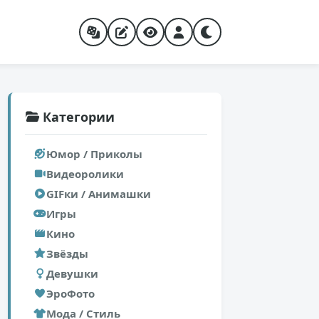
Категории
Юмор / Приколы
Видеоролики
GIFки / Анимашки
Игры
Кино
Звёзды
Девушки
ЭроФото
Мода / Стиль