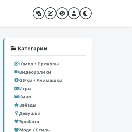
Категории
Юмор / Приколы
Видеоролики
GIFки / Анимашки
Игры
Кино
Звёзды
Девушки
ЭроФото
Мода / Стиль