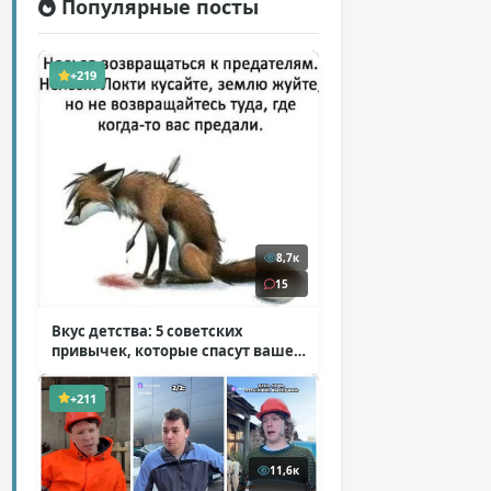
Популярные посты
+219
8,7к
15
Вкус детства: 5 советских
привычек, которые спасут ваше
здоровье
( 2 фото )
+211
11,6к