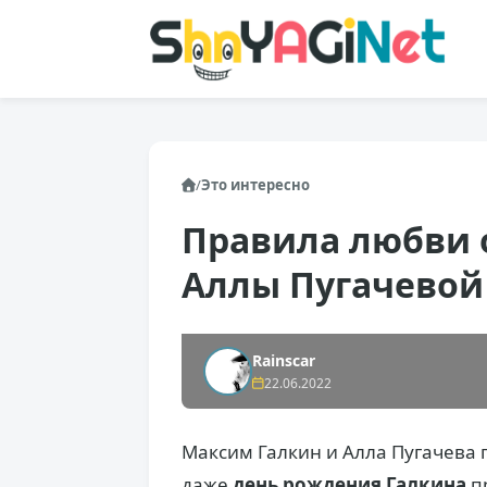
/
Это интересно
Правила любви 
Аллы Пугачево
Rainscar
22.06.2022
Максим Галкин и Алла Пугачева 
даже
день рождения Галкина
пр