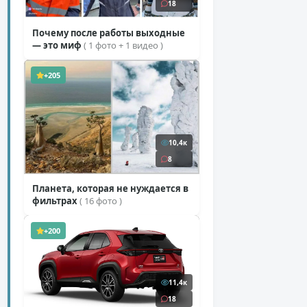
18
Почему после работы выходные
— это миф
( 1 фото + 1 видео )
+205
10,4к
8
Планета, которая не нуждается в
фильтрах
( 16 фото )
+200
11,4к
18