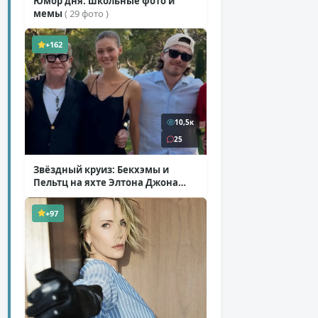
Юмор дня: школьные фото и
мемы
( 29 фото )
+162
10,5к
25
Звёздный круиз: Бекхэмы и
Пельтц на яхте Элтона Джона
( 12 фото )
+97