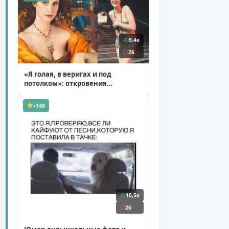
9,4к
26
«Я голая, в веригах и под
потолком»: откровения
Ковальчук о роли Маргариты
( 11 фото )
+145
10,5к
26