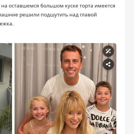
т на оставшемся большом куске торта имеется
машние решили подшутить над главой
оежка.