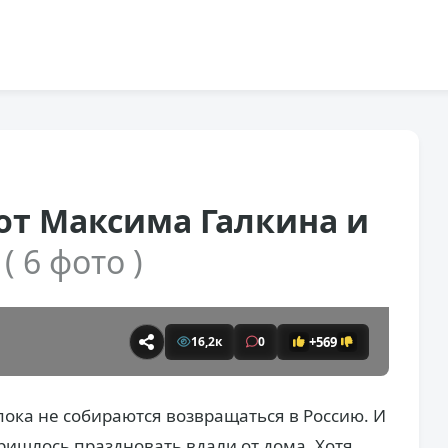
от Максима Галкина и
й
( 6 фото )
+569
16,2к
0
пока не собираются возвращаться в Россию. И
ишлось праздновать вдали от дома. Хотя