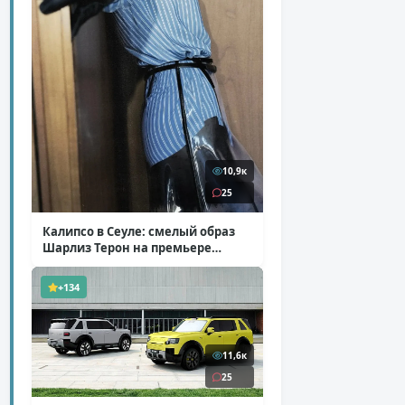
10,9к
25
Калипсо в Сеуле: смелый образ
Шарлиз Терон на премьере
«Одиссеи»
( 6 фото )
+134
11,6к
25