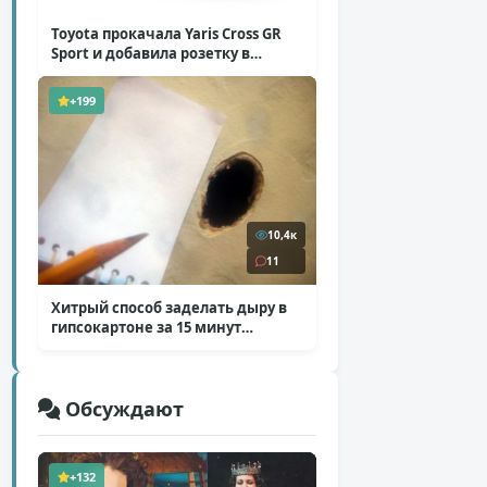
Toyota прокачала Yaris Cross GR
Sport и добавила розетку в
Harrier
( 5 фото )
+199
10,4к
11
Хитрый способ заделать дыру в
гипсокартоне за 15 минут
( 12 фото )
Обсуждают
+132