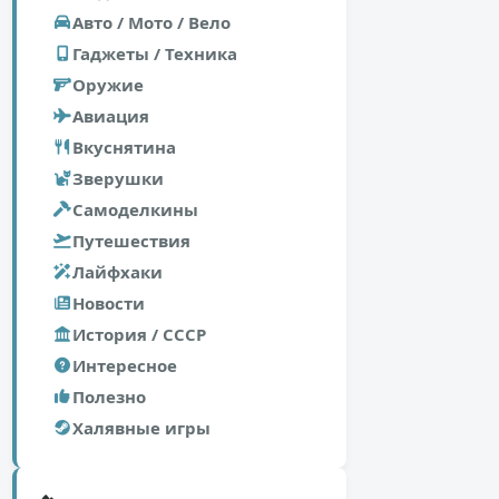
Авто / Мото / Вело
Гаджеты / Техника
Оружие
Авиация
Вкуснятина
Зверушки
Самоделкины
Путешествия
Лайфхаки
Новости
История / СССР
Интересное
Полезно
Халявные игры