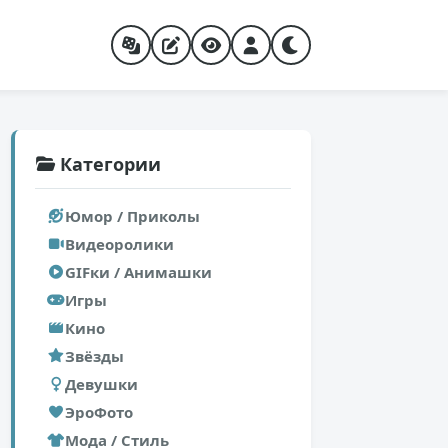
Категории
Юмор / Приколы
Видеоролики
GIFки / Анимашки
Игры
Кино
Звёзды
Девушки
ЭроФото
Мода / Стиль