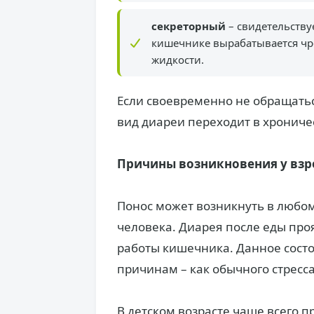
секреторный
– свидетельству
кишечнике вырабатывается чре
жидкости.
Если своевременно не обращат
вид диареи переходит в хрониче
Причины возникновения у взр
Понос может возникнуть в любом
человека. Диарея после еды пр
работы кишечника. Данное сост
причинам – как обычного стресса
В детском возрасте чаще всего 