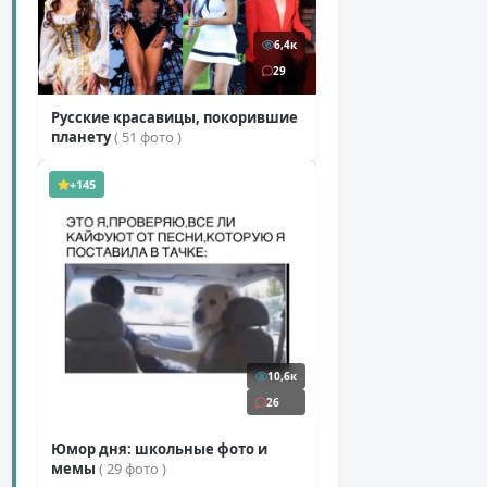
6,4к
29
Русские красавицы, покорившие
планету
( 51 фото )
+145
10,6к
26
Юмор дня: школьные фото и
мемы
( 29 фото )