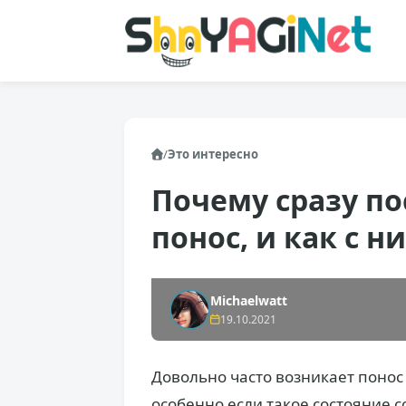
/
Это интересно
Почему сразу по
понос, и как с 
Michaelwatt
19.10.2021
Довольно часто возникает понос 
особенно если такое состояние 