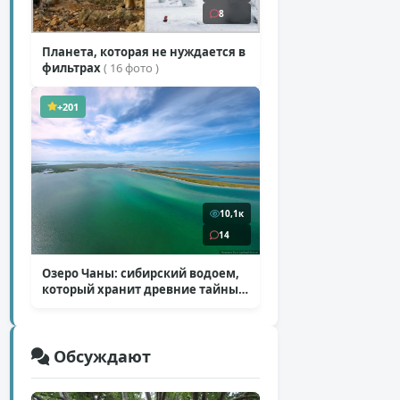
8
Планета, которая не нуждается в
фильтрах
( 16 фото )
+201
10,1к
14
Озеро Чаны: сибирский водоем,
который хранит древние тайны
( 12 фото )
Обсуждают