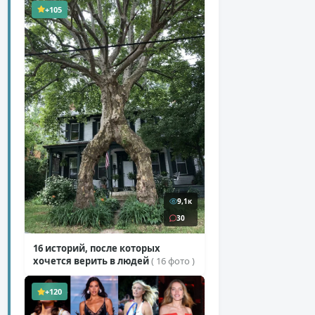
+105
9,1к
30
16 историй, после которых
хочется верить в людей
( 16 фото )
+120