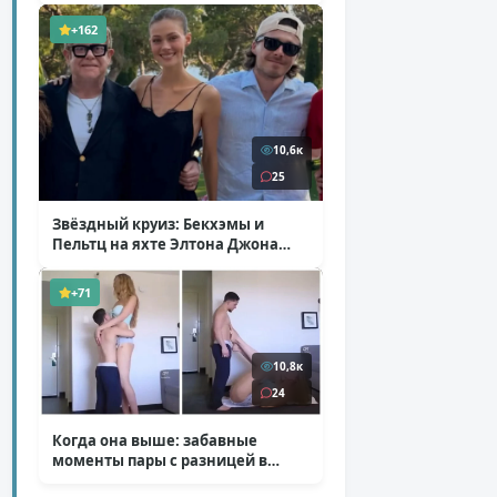
+162
10,6к
25
Звёздный круиз: Бекхэмы и
Пельтц на яхте Элтона Джона
( 12 фото )
+71
10,8к
24
Когда она выше: забавные
моменты пары с разницей в
росте
( 1 фото + 1 видео )