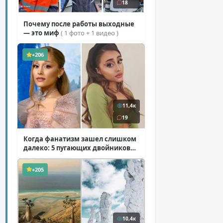
18
Почему после работы выходные
— это миф
( 1 фото + 1 видео )
+206
11,4к
19
Когда фанатизм зашел слишком
далеко: 5 пугающих двойников
звезд
( 10 фото )
+205
10,4к