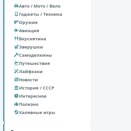
Авто / Мото / Вело
Гаджеты / Техника
Оружие
Авиация
Вкуснятина
Зверушки
Самоделкины
Путешествия
Лайфхаки
Новости
История / СССР
Интересное
Полезно
Халявные игры