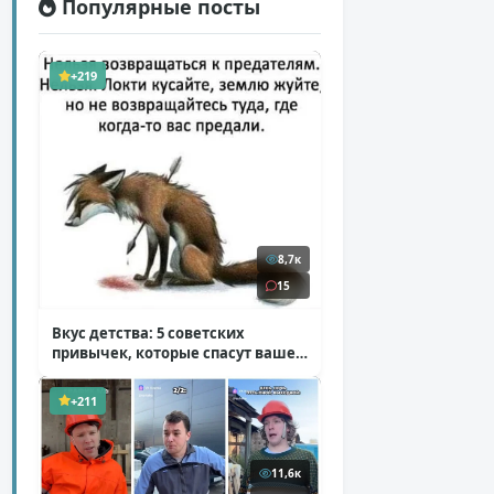
Популярные посты
+219
8,7к
15
Вкус детства: 5 советских
привычек, которые спасут ваше
здоровье
( 2 фото )
+211
11,6к