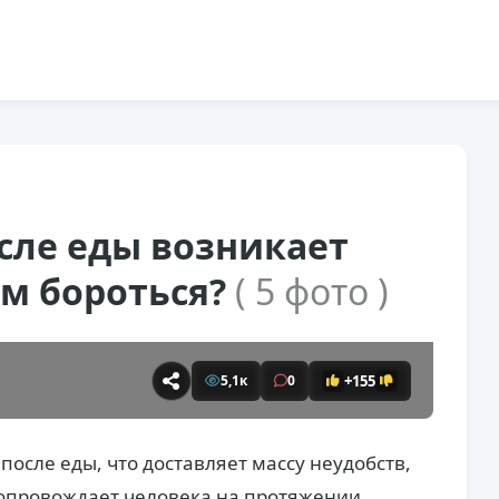
сле еды возникает
ним бороться?
( 5 фото )
+155
5,1к
0
после еды, что доставляет массу неудобств,
сопровождает человека на протяжении