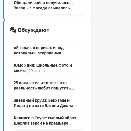
Обещали рай, а получилось...
+218
Звезды с фасада осыпались
( 14 фото )
9,4к
Обсуждают
26
10,5к
«Я голая, в веригах и под
+132
потолком»: откровения
26
Ковальчук о роли Маргариты
( 11 фото )
12,3к
Юмор дня: школьные фото и
+145
мемы
( 29 фото )
25
10,5к
25 доказательств того, что
+184
реальность любит пошутить
25
( 25 фото )
10,9к
Звёздный круиз: Бекхэмы и
+162
Пельтц на яхте Элтона Джона
25
( 12 фото )
Калипсо в Сеуле: смелый образ
+97
Шарлиз Терон на премьере
«Одиссеи»
( 6 фото )