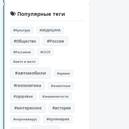
Популярные теги
#Культура
#МЕДИЦИНА
#Россия
#Общество
#Россияне
#СССР
#авто и мото
#автомобили
#армия
#геополитика
#животные
#здоровье
#знаменитости
#интересное
#история
#кулинария
#коронавирус