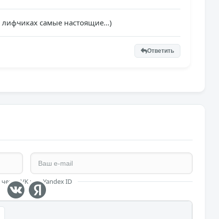
в лифчиках самые настоящие...)
Ответить
 через VK или Yandex ID