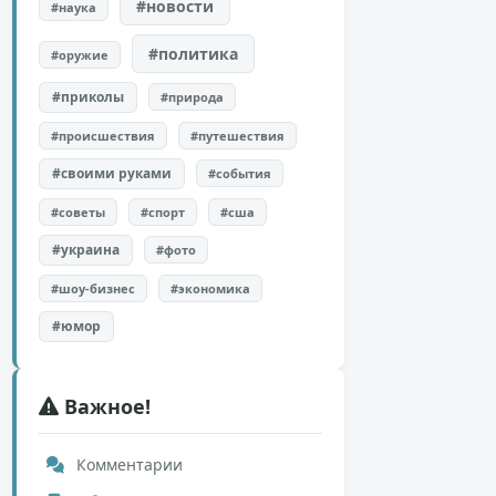
#новости
#наука
#политика
#оружие
#приколы
#природа
#происшествия
#путешествия
#своими руками
#события
#советы
#спорт
#сша
#украина
#фото
#шоу-бизнес
#экономика
#юмор
Важное!
Комментарии