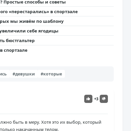
? Простые способы и советы
ого «перестарались» в спортзале
орых мы живём по шаблону
 увеличили себе ягодицы
ть бюстгальтер
в спортзале
ись
#девушки
#которые
+3
олжно быть в меру. Хотя это их выбор, который
столько накачанным телом.