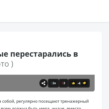
ые перестарались в
то )
-4
2к
3
за собой, регулярно посещают тренажерный
 всем должна быть мера, иначе, вместо