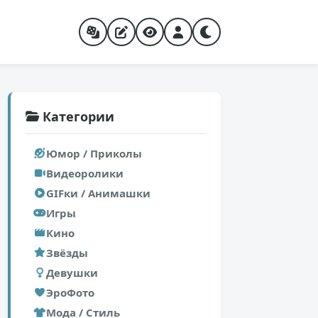
Категории
Юмор / Приколы
Видеоролики
GIFки / Анимашки
Игры
Кино
Звёзды
Девушки
ЭроФото
Мода / Стиль