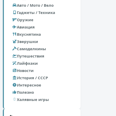
Авто / Мото / Вело
Гаджеты / Техника
Оружие
Авиация
Вкуснятина
Зверушки
Самоделкины
Путешествия
Лайфхаки
Новости
История / СССР
Интересное
Полезно
Халявные игры