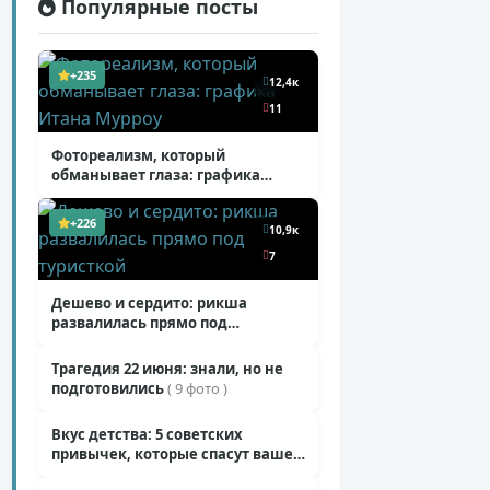
Популярные посты
+235
12,4к
11
Фотореализм, который
обманывает глаза: графика
Итана Мурроу
( 28 фото )
+226
10,9к
7
13,7к
Дешево и сердито: рикша
развалилась прямо под
13
туристкой
( 1 фото + 1 видео )
8,7к
Трагедия 22 июня: знали, но не
+224
подготовились
( 9 фото )
15
12,4к
Вкус детства: 5 советских
+219
привычек, которые спасут ваше
22
здоровье
( 2 фото )