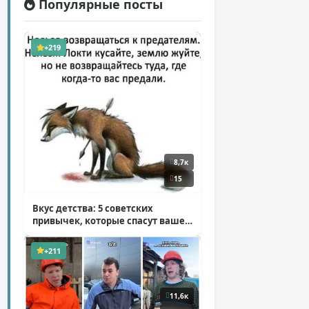
Популярные посты
+219
8,7к
15
Вкус детства: 5 советских
привычек, которые спасут ваше
здоровье
( 2 фото )
+211
11,6к