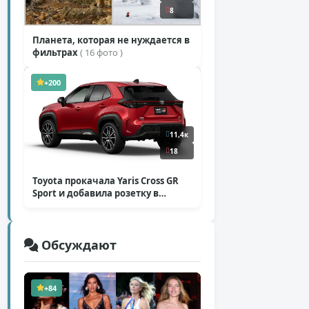
8
Планета, которая не нуждается в
фильтрах
( 16 фото )
+200
11,4к
18
Toyota прокачала Yaris Cross GR
Sport и добавила розетку в
Harrier
( 5 фото )
Обсуждают
+84