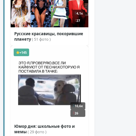
4,1к
27
Русские красавицы, покорившие
планету
( 51 фото )
+145
10,6к
26
Юмор дня: школьные фото и
мемы
( 29 фото )