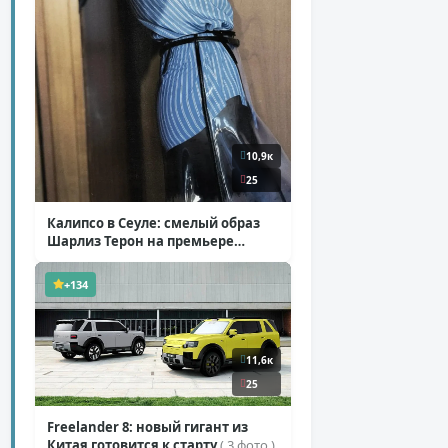
10,9к
25
Калипсо в Сеуле: смелый образ
Шарлиз Терон на премьере
«Одиссеи»
( 6 фото )
+134
11,6к
25
Freelander 8: новый гигант из
Китая готовится к старту
( 3 фото )