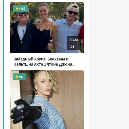
+162
10,5к
25
Звёздный круиз: Бекхэмы и
Пельтц на яхте Элтона Джона
( 12 фото )
+97