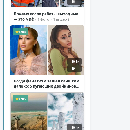
18
Почему после работы выходные
— это миф
( 1 фото + 1 видео )
+208
10,5к
19
Когда фанатизм зашел слишком
далеко: 5 пугающих двойников
звезд
( 10 фото )
+205
10,4к