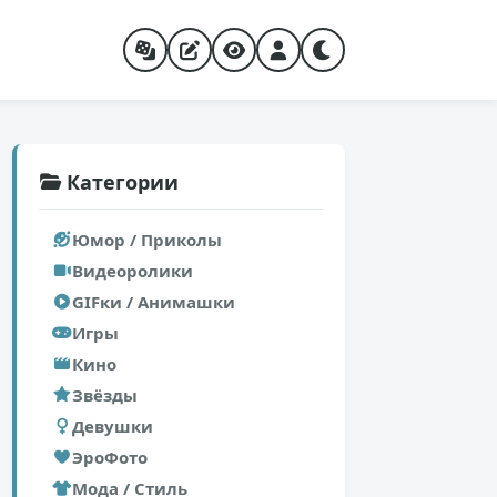
Категории
Юмор / Приколы
Видеоролики
GIFки / Анимашки
Игры
Кино
Звёзды
Девушки
ЭроФото
Мода / Стиль