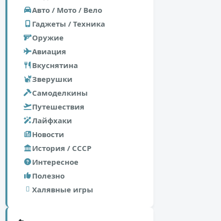
Авто / Мото / Вело
Гаджеты / Техника
Оружие
Авиация
Вкуснятина
Зверушки
Самоделкины
Путешествия
Лайфхаки
Новости
История / СССР
Интересное
Полезно
Халявные игры