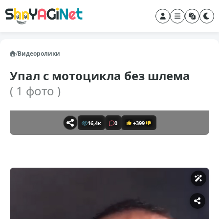
/
Видеоролики
Упал с мотоцикла без шлема
( 1 фото )
16,4к
0
+399