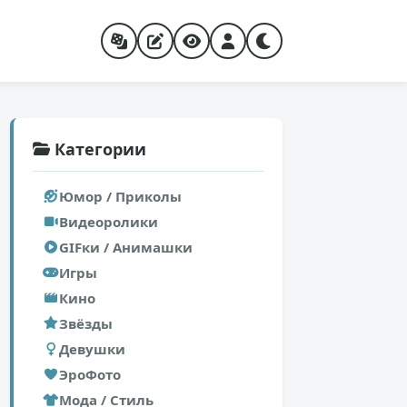
Категории
Юмор / Приколы
Видеоролики
GIFки / Анимашки
Игры
Кино
Звёзды
Девушки
ЭроФото
Мода / Стиль