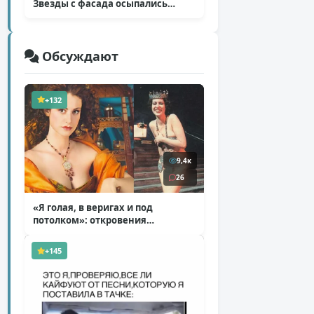
Звезды с фасада осыпались
( 14 фото )
Обсуждают
+132
9,4к
26
«Я голая, в веригах и под
потолком»: откровения
Ковальчук о роли Маргариты
( 11 фото )
+145