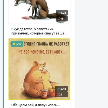
8,7к
15
Вкус детства: 5 советских
привычек, которые спасут ваше
здоровье
( 2 фото )
+218
12,4к
22
Обещали рай, а получилось...