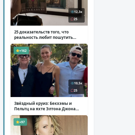
12,3к
25
25 доказательств того, что
реальность любит пошутить
( 25 фото )
+162
10,5к
25
Звёздный круиз: Бекхэмы и
Пельтц на яхте Элтона Джона
( 12 фото )
+97