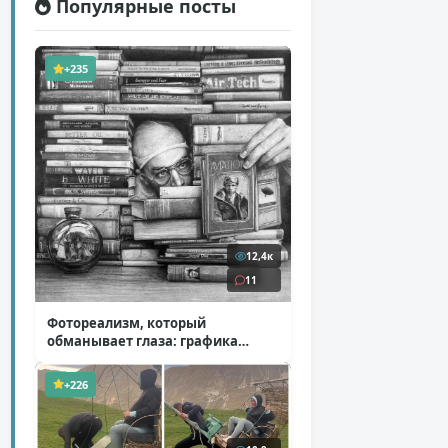
Популярные посты
+235
12,4к
11
Фотореализм, который
обманывает глаза: графика
Итана Мурроу
( 28 фото )
+226