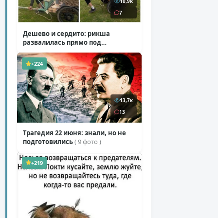
10,9к
7
Дешево и сердито: рикша
развалилась прямо под
туристкой
( 1 фото + 1 видео )
+224
13,7к
13
Трагедия 22 июня: знали, но не
подготовились
( 9 фото )
+219