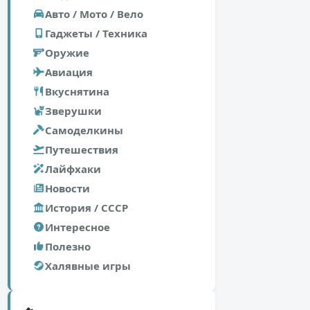
Авто / Мото / Вело
Гаджеты / Техника
Оружие
Авиация
Вкуснятина
Зверушки
Самоделкины
Путешествия
Лайфхаки
Новости
История / СССР
Интересное
Полезно
Халявные игры