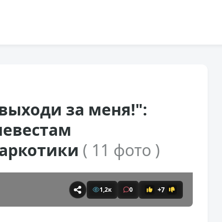
выходи за меня!":
невестам
наркотики
( 11 фото )
+7
1,2к
0