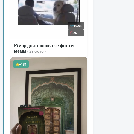
10,5к
26
Юмор дня: школьные фото и
мемы
( 29 фото )
+184