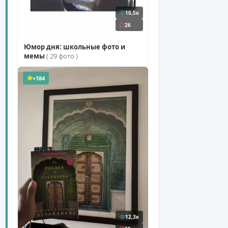
10,5к
26
Юмор дня: школьные фото и
мемы
( 29 фото )
+184
12,3к