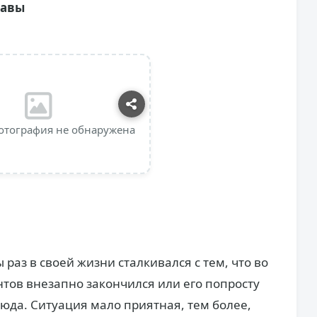
равы
отография не обнаружена
 раз в своей жизни сталкивался с тем, что во
нтов внезапно закончился или его попросту
люда. Ситуация мало приятная, тем более,