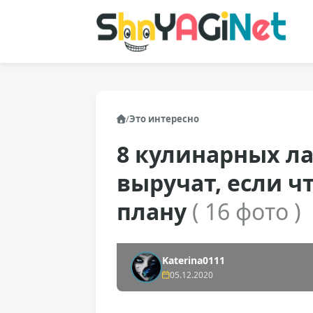
/
Это интересно
8 кулинарных л
выручат, если ч
плану
( 16 фото )
Katerina0111
05.12.2020