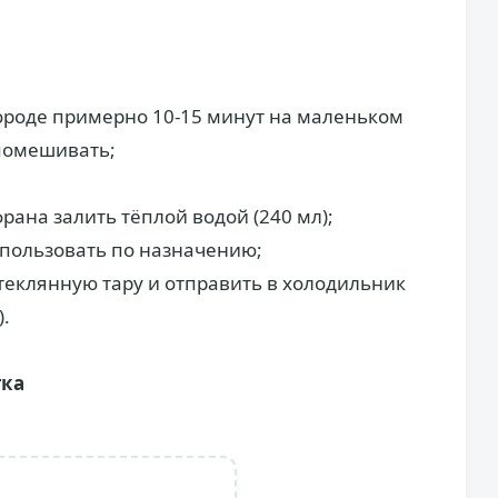
ороде примерно 10-15 минут на маленьком
 помешивать;
рана залить тёплой водой (240 мл);
использовать по назначению;
теклянную тару и отправить в холодильник
.
тка