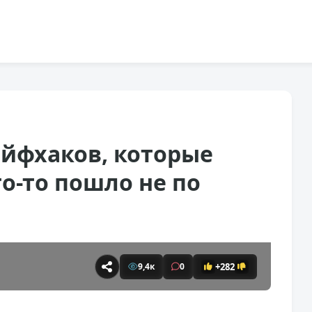
айфхаков, которые
то-то пошло не по
+282
9,4к
0