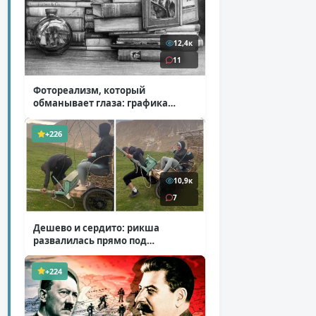
12,4к
11
Фотореализм, который
обманывает глаза: графика
Итана Мурроу
( 28 фото )
+226
10,9к
7
Дешево и сердито: рикша
развалилась прямо под
туристкой
( 1 фото + 1 видео )
+224