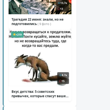
13,7к
13
Трагедия 22 июня: знали, но не
подготовились
( 9 фото )
+219
8,7к
15
Вкус детства: 5 советских
привычек, которые спасут ваше
здоровье
( 2 фото )