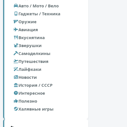
Авто / Мото / Вело
Гаджеты / Техника
Оружие
Авиация
Вкуснятина
Зверушки
Самоделкины
Путешествия
Лайфхаки
Новости
История / СССР
Интересное
Полезно
Халявные игры