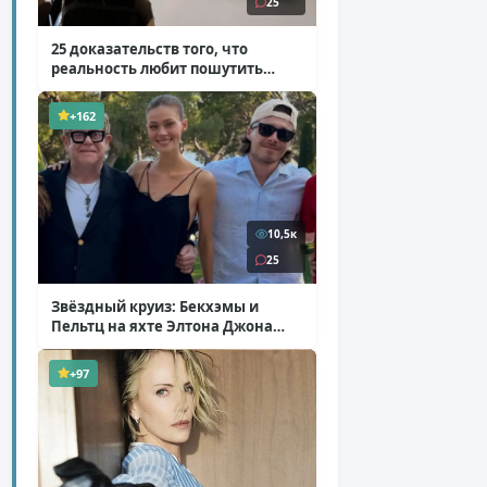
25
25 доказательств того, что
реальность любит пошутить
( 25 фото )
+162
10,5к
25
Звёздный круиз: Бекхэмы и
Пельтц на яхте Элтона Джона
( 12 фото )
+97