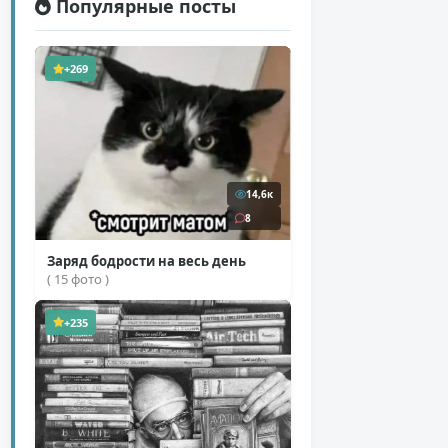
Популярные посты
+269
14,6к
8
Заряд бодрости на весь день
( 15 фото )
+235