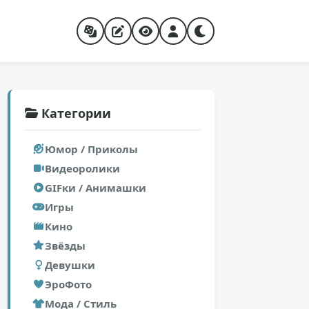
Категории
Юмор / Приколы
Видеоролики
GIFки / Анимашки
Игры
Кино
Звёзды
Девушки
ЭроФото
Мода / Стиль