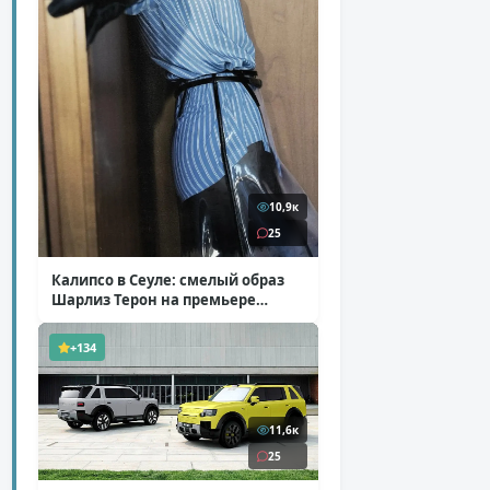
10,9к
25
Калипсо в Сеуле: смелый образ
Шарлиз Терон на премьере
«Одиссеи»
( 6 фото )
+134
11,6к
25