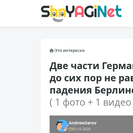
/
Это интересно
Две части Герм
до сих пор не ра
падения Берлин
( 1 фото + 1 видео 
AndrewSerov
03.10.2020