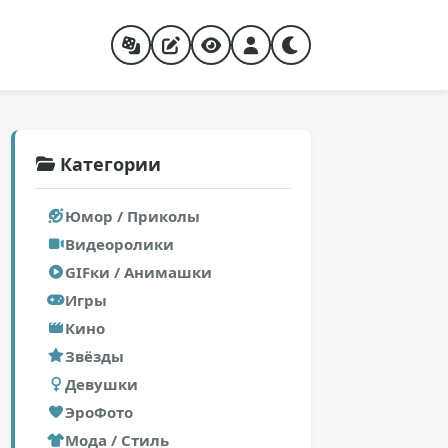
Категории
Юмор / Приколы
Видеоролики
GIFки / Анимашки
Игры
Кино
Звёзды
Девушки
ЭроФото
Мода / Стиль