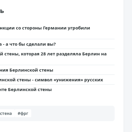
ть
анкции со стороны Германии угробили
 - а что бы сделали вы?
й стены, которая 28 лет разделяла Берлин на
ения Берлинской стены
инской стены - символ «унижения» русских
нте Берлинской стены
стена
#фрг