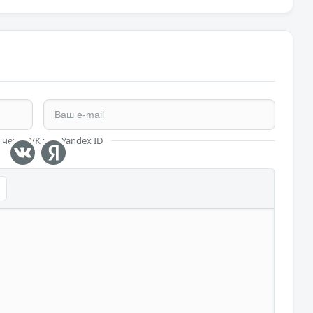
 через VK или Yandex ID