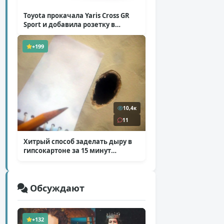
Toyota прокачала Yaris Cross GR
Sport и добавила розетку в
Harrier
( 5 фото )
+199
10,4к
11
Хитрый способ заделать дыру в
гипсокартоне за 15 минут
( 12 фото )
Обсуждают
+132