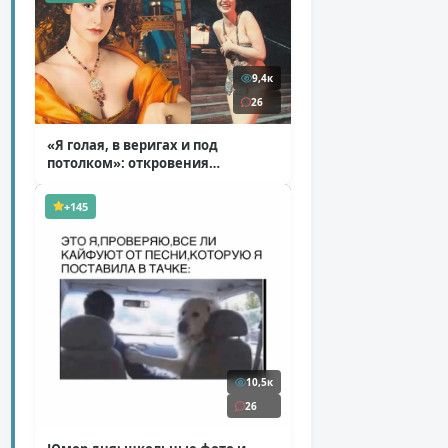
9,4к
26
«Я голая, в веригах и под
потолком»: откровения
Ковальчук о роли Маргариты
( 11 фото )
+145
10,5к
26