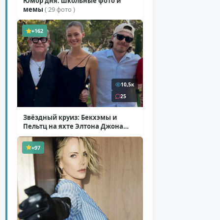
Юмор дня: школьные фото и
мемы
( 29 фото )
+162
10,5к
25
Звёздный круиз: Бекхэмы и
Пельтц на яхте Элтона Джона
( 12 фото )
+97