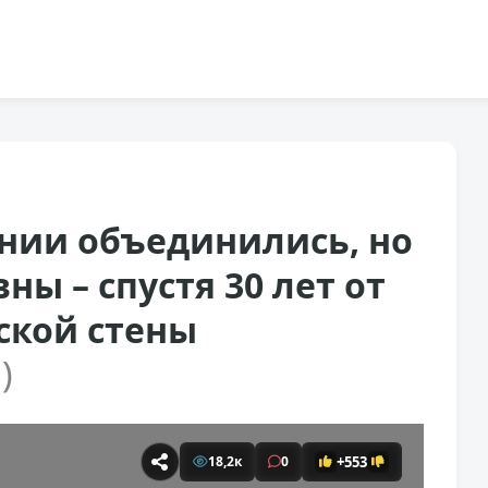
ании объединились, но
вны – спустя 30 лет от
ской стены
)
+553
18,2к
0