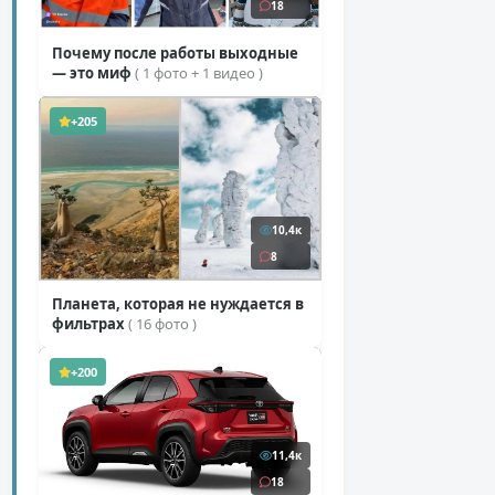
18
Почему после работы выходные
— это миф
( 1 фото + 1 видео )
+205
10,4к
8
Планета, которая не нуждается в
фильтрах
( 16 фото )
+200
11,4к
18