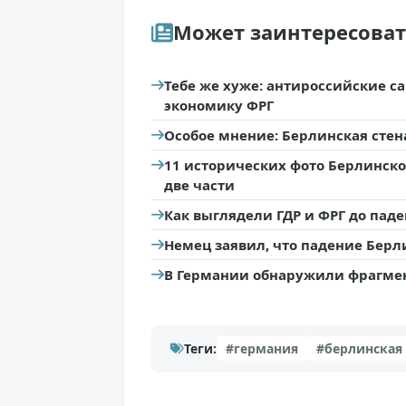
Может заинтересова
Тебе же хуже: антироссийские с
экономику ФРГ
Особое мнение: Берлинская стена
11 исторических фото Берлинско
две части
Как выглядели ГДР и ФРГ до пад
Немец заявил, что падение Берл
В Германии обнаружили фрагме
Теги:
#германия
#берлинская 