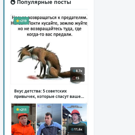
Популярные посты
+219
8,7к
15
Вкус детства: 5 советских
привычек, которые спасут ваше
здоровье
( 2 фото )
+211
11,6к