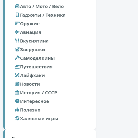
Авто / Мото / Вело
Гаджеты / Техника
Оружие
Авиация
Вкуснятина
Зверушки
Самоделкины
Путешествия
Лайфхаки
Новости
История / СССР
Интересное
Полезно
Халявные игры