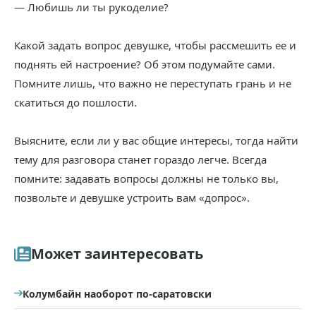
— Любишь ли ты рукоделие?
Какой задать вопрос девушке, чтобы рассмешить ее и
поднять ей настроение? Об этом подумайте сами.
Помните лишь, что важно не переступать грань и не
скатиться до пошлости.
Выясните, если ли у вас общие интересы, тогда найти
тему для разговора станет гораздо легче. Всегда
помните: задавать вопросы должны не только вы,
позвольте и девушке устроить вам «допрос».
Может заинтересовать
Колумбайн наоборот по-саратовски