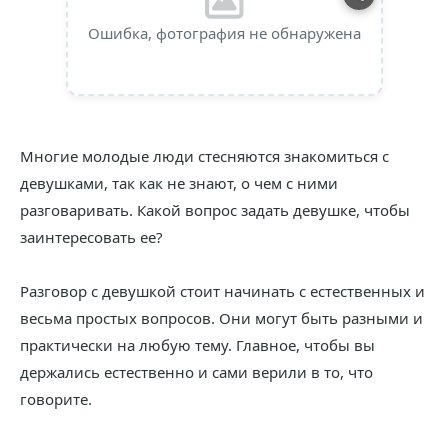
Ошибка, фотография не обнаружена
Многие молодые люди стесняются знакомиться с
девушками, так как не знают, о чем с ними
разговаривать. Какой вопрос задать девушке, чтобы
заинтересовать ее?
Разговор с девушкой стоит начинать с естественных и
весьма простых вопросов. Они могут быть разными и
практически на любую тему. Главное, чтобы вы
держались естественно и сами верили в то, что
говорите.