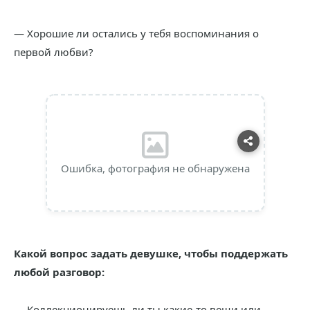
— Хорошие ли остались у тебя воспоминания о
первой любви?
Ошибка, фотография не обнаружена
Какой вопрос задать девушке, чтобы поддержать
любой разговор:
— Коллекционируешь ли ты какие-то вещи или