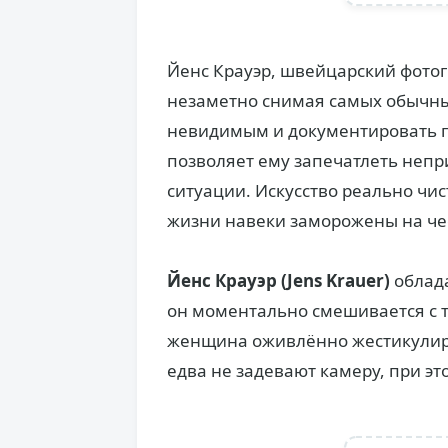
Йенс Крауэр, швейцарский фотог
незаметно снимая самых обычны
невидимым и документировать г
позволяет ему запечатлеть неп
ситуации. Искусство реально чи
жизни навеки заморожены на че
Йенс Крауэр (Jens Krauer)
облада
он моментально смешивается с т
женщина оживлённо жестикулируе
едва не задевают камеру, при э