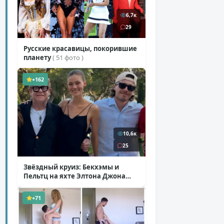
6,7к
29
Русские красавицы, покорившие
планету
( 51 фото )
+162
10,6к
25
Звёздный круиз: Бекхэмы и
Пельтц на яхте Элтона Джона
( 12 фото )
+71