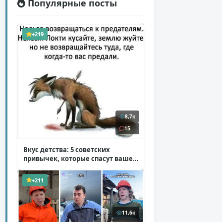
Популярные посты
+219
8,7к
15
Вкус детства: 5 советских
привычек, которые спасут ваше
здоровье
( 2 фото )
+211
11,6к