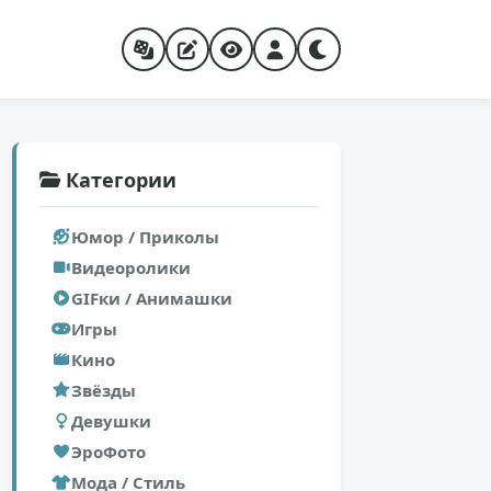
Категории
Юмор / Приколы
Видеоролики
GIFки / Анимашки
Игры
Кино
Звёзды
Девушки
ЭроФото
Мода / Стиль