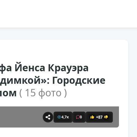
фа Йенса Крауэра
димкой»: Городские
слом
( 15 фото )
+87
4,7к
0