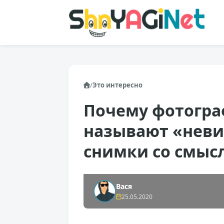
/
Это интересно
Почему фотогра
называют «неви
снимки со смы
Вася
25.05.2020