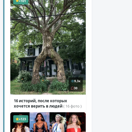
+101
9,3к
30
16 историй, после которых
хочется верить в людей
( 16 фото )
+123