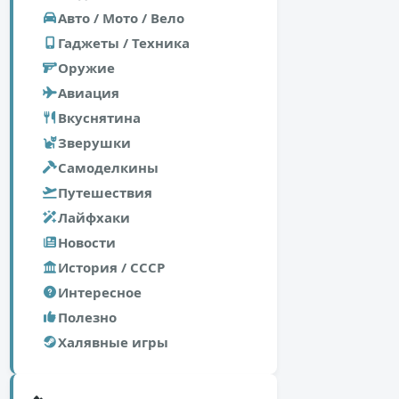
Авто / Мото / Вело
Гаджеты / Техника
Оружие
Авиация
Вкуснятина
Зверушки
Самоделкины
Путешествия
Лайфхаки
Новости
История / СССР
Интересное
Полезно
Халявные игры