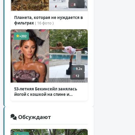
8
Планета, которая не нуждается в
фильтрах
( 16 фото )
+202
9,2к
12
53-летняя Бекинсейл занялась
йогой с кошкой на спине и
ботинках на платформе
( 7 фото )
Обсуждают