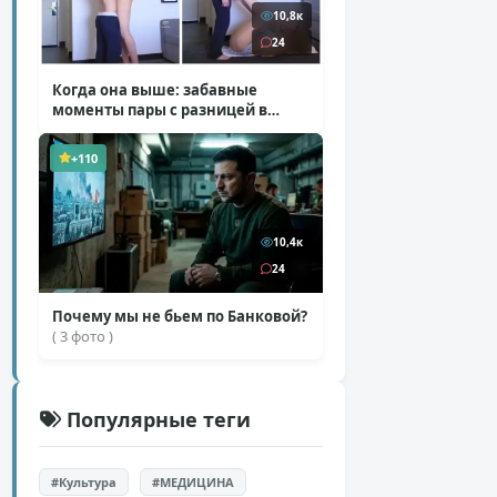
10,8к
24
Когда она выше: забавные
моменты пары с разницей в
росте
( 1 фото + 1 видео )
+110
10,4к
24
Почему мы не бьем по Банковой?
( 3 фото )
Популярные теги
#Культура
#МЕДИЦИНА