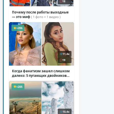
18
Почему после работы выходные
— это миф
( 1 фото + 1 видео )
+206
11,4к
19
Когда фанатизм зашел слишком
далеко: 5 пугающих двойников
звезд
( 10 фото )
+205
10,4к