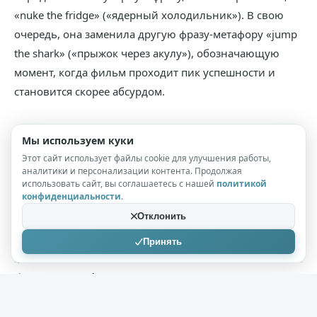
«nuke the fridge» («ядерный холодильник»). В свою
очередь, она заменила другую фразу-метафору «jump
the shark» («прыжок через акулу»), обозначающую
момент, когда фильм проходит пик успешности и
становится скорее абсурдом.
Мы используем куки
Может заинтересовать
Этот сайт использует файлы cookie для улучшения работы,
аналитики и персонализации контента. Продолжая
использовать сайт, вы соглашаетесь с нашей
политикой
​Интересные факты о процентах, которые иногда
конфиденциальности
.
облегчают их вычисление
Отклонить
Интересные факты о телепроекте «Осторожно,
Принять
модерн!»
Интересные факты о Марокко
10 лучших исторических фильма от Кинопоиска