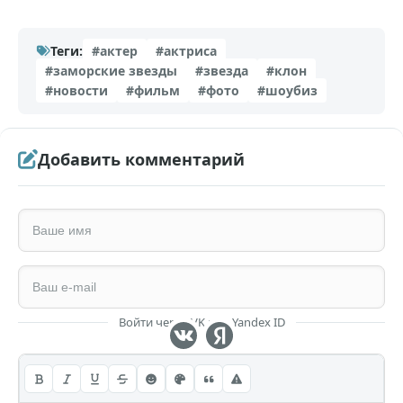
Теги:
#актер
#актриса
#заморские звезды
#звезда
#клон
#новости
#фильм
#фото
#шоубиз
Добавить комментарий
Войти через VK или Yandex ID