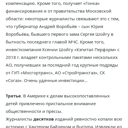
компенсацию. Кроме того, получает «Гонка»
финансирование и от правительства Московской
области: некоторые журналисты связывают это с тем,
что губернатор Андрей Воробьёв – сын Юрия
Воробьёва, бывшего первого зама Сергея Шойгу в
бытность последнего главой МЧС. Кроме того,
инвесткомпания Ксении Шойгу «Кэпитал Перформ» с
2018 г. владеет контрольными пакетами нескольких
АО, получивших за последний год крупные подряды
от ГУП «Мосгортранс», АО «Стройтрансгаз», СК
«Согаз». Очень удачные инвестиции…
Третье
. В Америке к делам высокопоставленных
детей привлечено пристальное внимание
общественности и прессы.
Журналисты
десятков
изданий ревностно копали всю
историю с Хантером Байденом и Burisma. Извлекли из