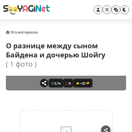
/
Это интересно
О разнице между сыном
Байдена и дочерью Шойгу
( 1 фото )
2,7к
0
+32