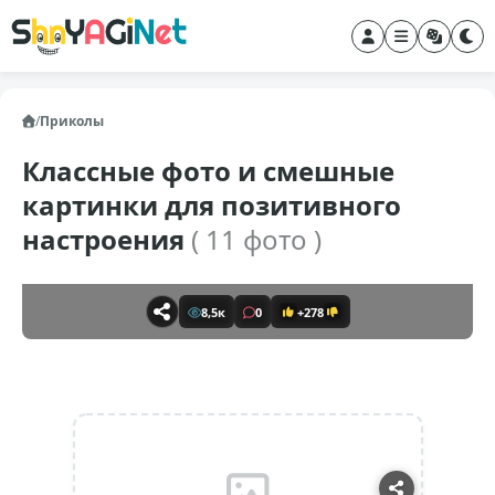
/
Приколы
Классные фото и смешные
картинки для позитивного
настроения
( 11 фото )
8,5к
0
+278