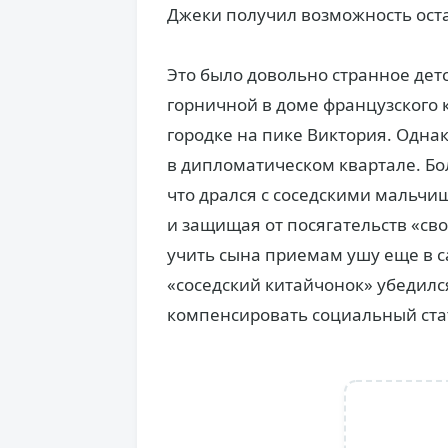
Джеки получил возможность оста
Это было довольно странное дет
горничной в доме французского к
городке на пике Виктория. Одна
в дипломатическом квартале. Б
что дрался с соседскими мальчиш
и защищая от посягательств «св
учить сына приемам ушу еще в с
«соседский китайчонок» убедилс
компенсировать социальный ста