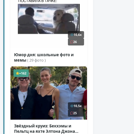
10,6к
26
Юмор дня: школьные фото и
мемы
( 29 фото )
+162
10,5к
25
Звёздный круиз: Бекхэмы и
Пельтц на яхте Элтона Джона