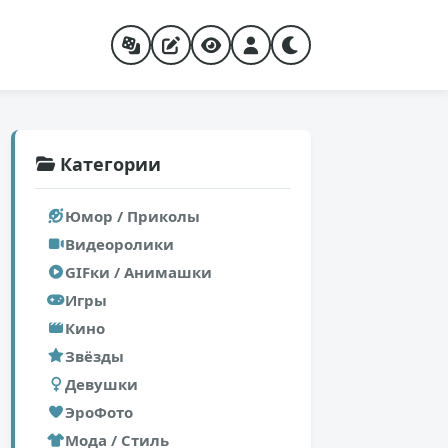
Категории
Юмор / Приколы
Видеоролики
GIFки / Анимашки
Игры
Кино
Звёзды
Девушки
ЭроФото
Мода / Стиль