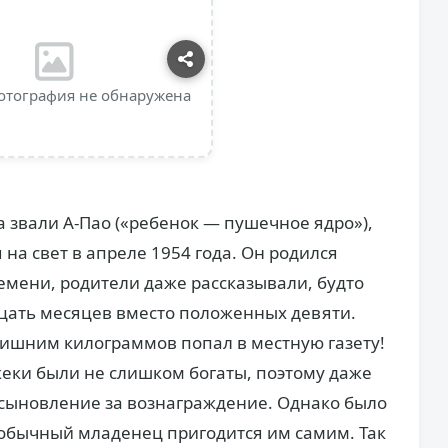
отография не обнаружена
а звали А-Пао («ребенок — пушечное ядро»),
 на свет в апреле 1954 года. Он родился
емени, родители даже рассказывали, будто
цать месяцев вместо положенных девяти.
лишним килограммов попал в местную газету!
жеки были не слишком богаты, поэтому даже
усыновление за вознаграждение. Однако было
еобычный младенец пригодится им самим. Так