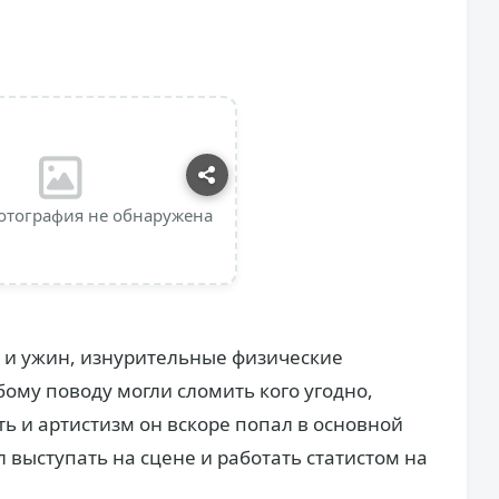
отография не обнаружена
ед и ужин, изнурительные физические
бому поводу могли сломить кого угодно,
ть и артистизм он вскоре попал в основной
л выступать на сцене и работать статистом на