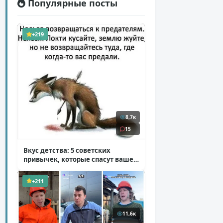
Популярные посты
+219
8,7к
15
Вкус детства: 5 советских
привычек, которые спасут ваше
здоровье
( 2 фото )
+211
11,6к