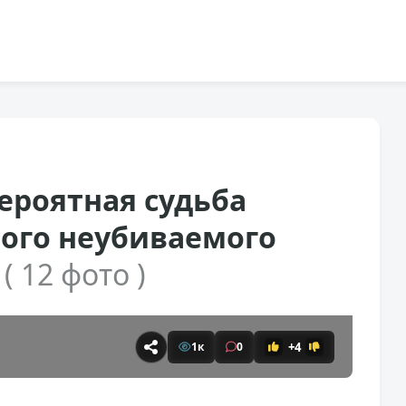
вероятная судьба
мого неубиваемого
е
( 12 фото )
+4
1к
0