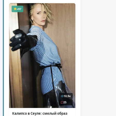
( 12 фото )
+97
10,9к
25
Калипсо в Сеуле: смелый образ