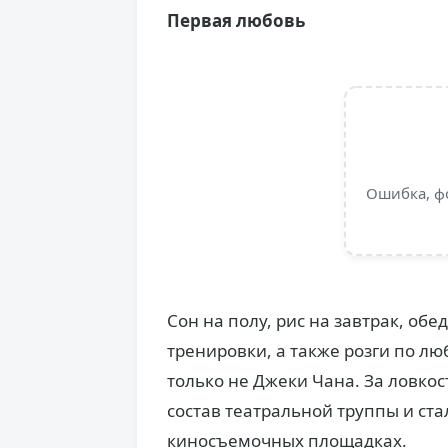
Первая любовь
Ошибка, ф
Сон на полу, рис на завтрак, об
тренировки, а также розги по лю
только не Джеки Чана. За ловкос
состав теат­ральной труппы и ста
киносъемочных площадках.