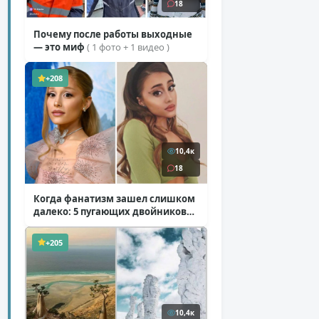
18
Почему после работы выходные
— это миф
( 1 фото + 1 видео )
+208
10,4к
18
Когда фанатизм зашел слишком
далеко: 5 пугающих двойников
звезд
( 10 фото )
+205
10,4к