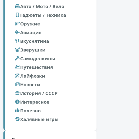
Авто / Мото / Вело
Гаджеты / Техника
Оружие
Авиация
Вкуснятина
Зверушки
Самоделкины
Путешествия
Лайфхаки
Новости
История / СССР
Интересное
Полезно
Халявные игры