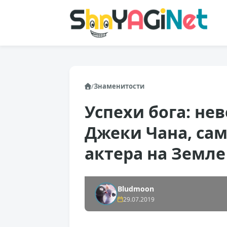
/
Знаменитости
Успехи бога: не
Джеки Чана, са
актера на Земл
Bludmoon
29.07.2019