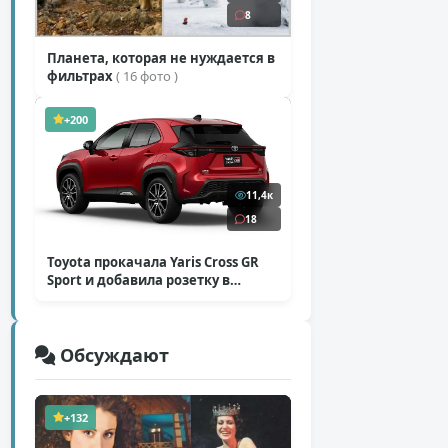
8
Планета, которая не нуждается в
фильтрах
( 16 фото )
+200
11,4к
18
Toyota прокачала Yaris Cross GR
Sport и добавила розетку в
Harrier
( 5 фото )
Обсуждают
+132