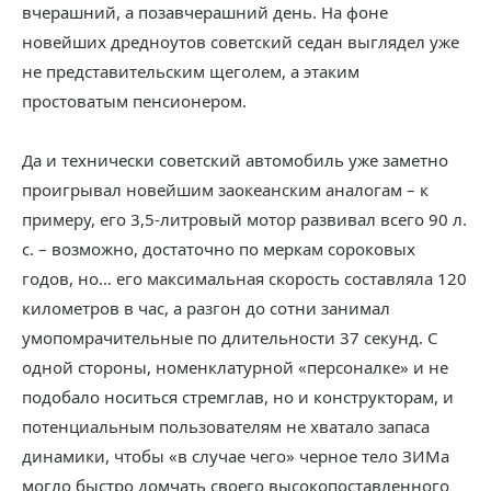
вчерашний, а позавчерашний день. На фоне
новейших дредноутов советский седан выглядел уже
не представительским щеголем, а этаким
простоватым пенсионером.
Да и технически советский автомобиль уже заметно
проигрывал новейшим заокеанским аналогам – к
примеру, его 3,5-литровый мотор развивал всего 90 л.
с. – возможно, достаточно по меркам сороковых
годов, но… его максимальная скорость составляла 120
километров в час, а разгон до сотни занимал
умопомрачительные по длительности 37 секунд. С
одной стороны, номенклатурной «персоналке» и не
подобало носиться стремглав, но и конструкторам, и
потенциальным пользователям не хватало запаса
динамики, чтобы «в случае чего» черное тело ЗИМа
могло быстро домчать своего высокопоставленного