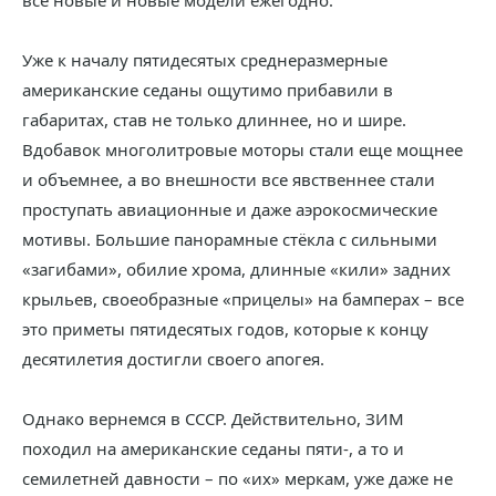
все новые и новые модели ежегодно.
Уже к началу пятидесятых среднеразмерные
американские седаны ощутимо прибавили в
габаритах, став не только длиннее, но и шире.
Вдобавок многолитровые моторы стали еще мощнее
и объемнее, а во внешности все явственнее стали
проступать авиационные и даже аэрокосмические
мотивы. Большие панорамные стёкла с сильными
«загибами», обилие хрома, длинные «кили» задних
крыльев, своеобразные «прицелы» на бамперах – все
это приметы пятидесятых годов, которые к концу
десятилетия достигли своего апогея.
Однако вернемся в СССР. Действительно, ЗИМ
походил на американские седаны пяти-, а то и
семилетней давности – по «их» меркам, уже даже не