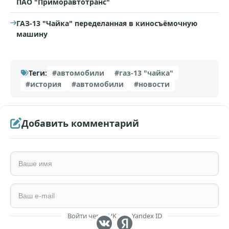
ПАО "Приморавтотранс"
ГАЗ-13 "Чайка" переделанная в киносъёмочную
машину
Теги:
#автомобили
#газ-13 "чайка"
#история
#автомобили
#новости
Добавить комментарий
Войти через VK или Yandex ID