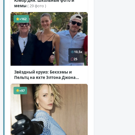
Юмор дня: школьные фото и
мемы
( 29 фото )
+162
10,5к
25
Звёздный круиз: Бекхэмы и
Пельтц на яхте Элтона Джона
( 12 фото )
+97