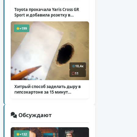
Toyota прокачала Yaris Cross GR
Sport и добавила розетку в
Harrier
( 5 фото )
+199
10,4к
11
Хитрый способ заделать дыру в
гипсокартоне за 15 минут
( 12 фото )
Обсуждают
+132