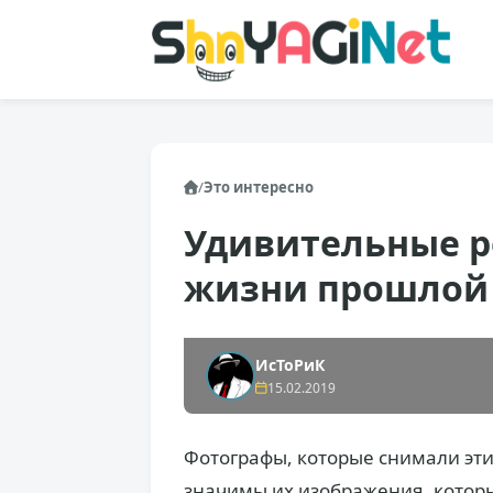
/
Это интересно
Удивительные р
жизни прошлой
ИсТоРиК
15.02.2019
Фотографы, которые снимали эти 
значимы их изображения, котор