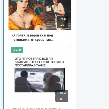
9,4к
26
«Я голая, в веригах и под
потолком»: откровения
Ковальчук о роли Маргариты
( 11 фото )
+145
10,5к
26