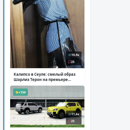
10,9к
25
Калипсо в Сеуле: смелый образ
Шарлиз Терон на премьере
«Одиссеи»
( 6 фото )
+134
11,6к
25