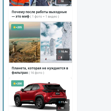
18
Почему после работы выходные
— это миф
( 1 фото + 1 видео )
+205
10,4к
8
Планета, которая не нуждается в
фильтрах
( 16 фото )
+200
11,4к
18