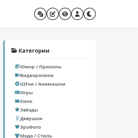
Категории
Юмор / Приколы
Видеоролики
GIFки / Анимашки
Игры
Кино
Звёзды
Девушки
ЭроФото
Мода / Стиль