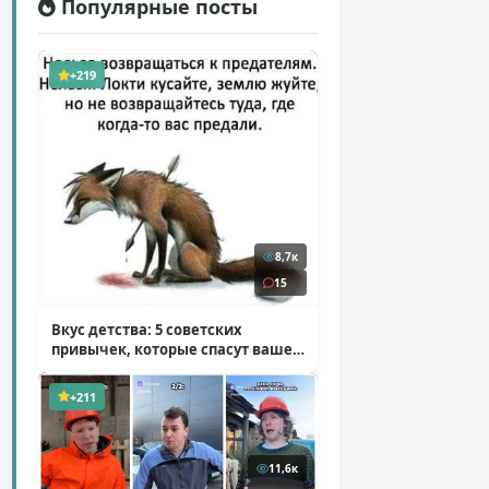
Популярные посты
+219
8,7к
15
Вкус детства: 5 советских
привычек, которые спасут ваше
здоровье
( 2 фото )
+211
11,6к