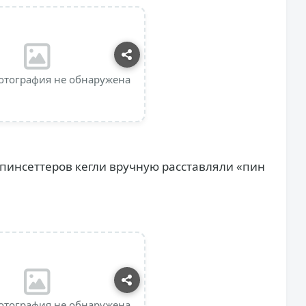
отография не обнаружена
пинсеттеров кегли вручную расставляли «пин
отография не обнаружена