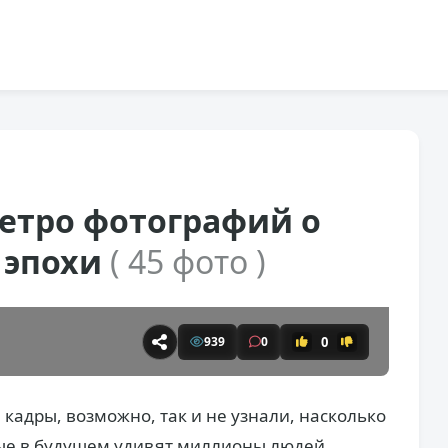
етро фотографий о
 эпохи
( 45 фото )
0
939
0
кадры, возможно, так и не узнали, насколько
ые в будущем удивят миллионы людей.