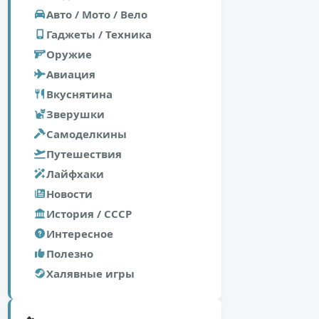
Авто / Мото / Вело
Гаджеты / Техника
Оружие
Авиация
Вкуснятина
Зверушки
Самоделкины
Путешествия
Лайфхаки
Новости
История / СССР
Интересное
Полезно
Халявные игры