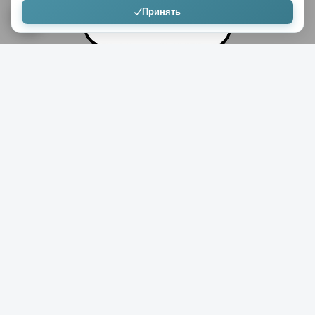
Принять
16+
0
1,9к
0
Devil
25.05.2015
Сериал «СашаТаня». Сезон 2. Серия 21.