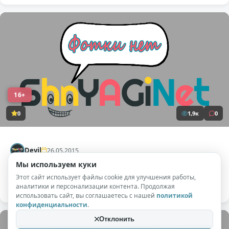
16+
0
1,9к
0
Devil
26.05.2015
Мы используем куки
Сериал «СашаТаня». Сезон 2. Серия 22.
Этот сайт использует файлы cookie для улучшения работы,
аналитики и персонализации контента. Продолжая
использовать сайт, вы соглашаетесь с нашей
политикой
конфиденциальности
.
Отклонить