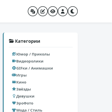
Категории
Юмор / Приколы
Видеоролики
GIFки / Анимашки
Игры
Кино
Звёзды
Девушки
ЭроФото
Мода / Стиль