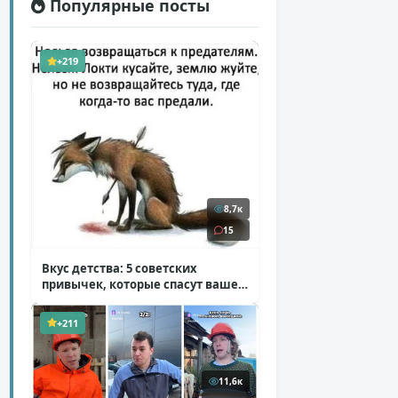
Популярные посты
+219
8,7к
15
Вкус детства: 5 советских
привычек, которые спасут ваше
здоровье
( 2 фото )
+211
11,6к