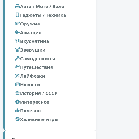
Авто / Мото / Вело
Гаджеты / Техника
Оружие
Авиация
Вкуснятина
Зверушки
Самоделкины
Путешествия
Лайфхаки
Новости
История / СССР
Интересное
Полезно
Халявные игры