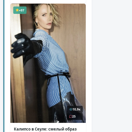
+97
10,9к
25
Калипсо в Сеуле: смелый образ