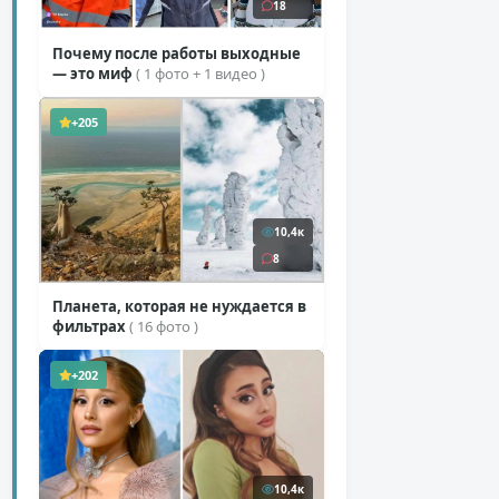
18
Почему после работы выходные
— это миф
( 1 фото + 1 видео )
+205
10,4к
8
Планета, которая не нуждается в
фильтрах
( 16 фото )
+202
10,4к