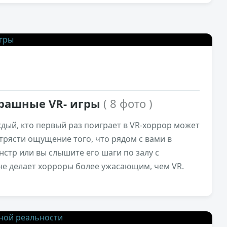
9,2к
0
трашные VR- игры
( 8 фото )
ждый, кто первый раз поиграет в VR-хоррор может
отрясти ощущение того, что рядом с вами в
стр или вы слышите его шаги по залу с
е делает хорроры более ужасающим, чем VR.
5,8к
0