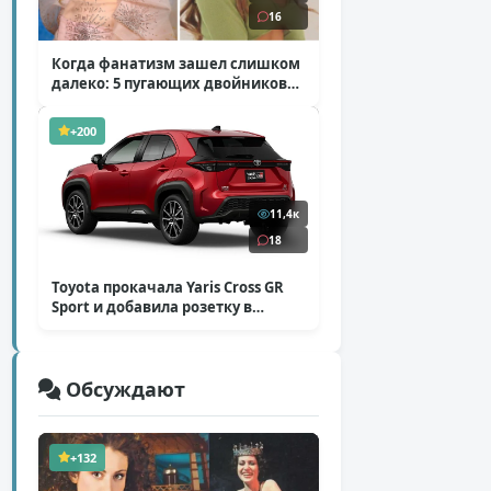
16
Когда фанатизм зашел слишком
далеко: 5 пугающих двойников
звезд
( 10 фото )
+200
11,4к
18
Toyota прокачала Yaris Cross GR
Sport и добавила розетку в
Harrier
( 5 фото )
Обсуждают
+132