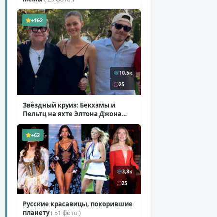
+162
10,5к
25
Звёздный круиз: Бекхэмы и
Пельтц на яхте Элтона Джона
( 12 фото )
+62
3,8к
25
Русские красавицы, покорившие
планету
( 51 фото )