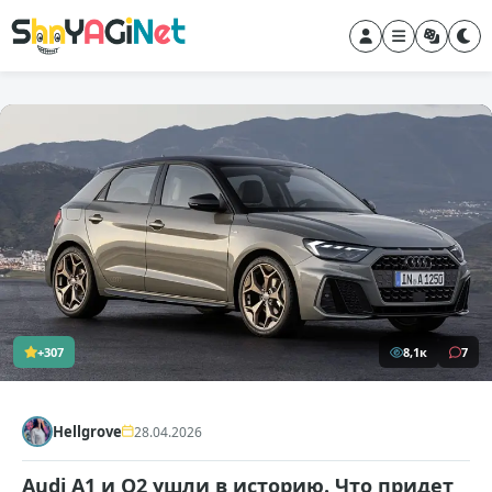
+307
8,1к
7
Hellgrove
28.04.2026
Audi A1 и Q2 ушли в историю. Что придет