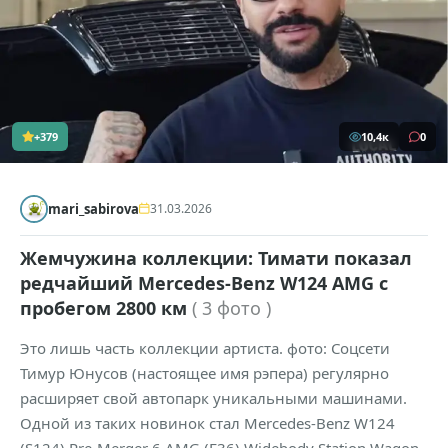
+379
10,4к
0
mari_sabirova
31.03.2026
Жемчужина коллекции: Тимати показал
редчайший Mercedes-Benz W124 AMG с
пробегом 2800 км
( 3 фото )
Это лишь часть коллекции артиста. фото: Соцсети
Тимур Юнусов (настоящее имя рэпера) регулярно
расширяет свой автопарк уникальными машинами.
Одной из таких новинок стал Mercedes-Benz W124
(S124) Pre-Merger 6 AMG (E36) Widebody Station Wagon