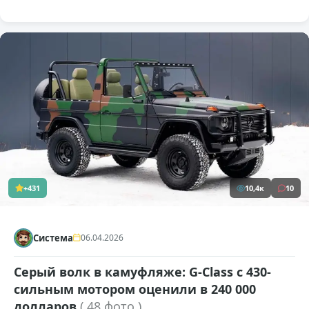
+431
10,4к
10
Система
06.04.2026
Серый волк в камуфляже: G-Class с 430-
сильным мотором оценили в 240 000
долларов
( 48 фото )