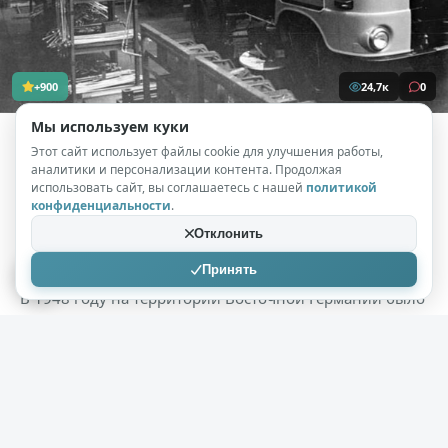
+900
24,7к
0
Мы используем куки
Этот сайт использует файлы cookie для улучшения работы,
Kizuru
09.03.2026
аналитики и персонализации контента. Продолжая
использовать сайт, вы соглашаетесь с нашей
политикой
Немецкая надёжность для советских
конфиденциальности
.
полей: как грузовики IFA из ГДР стали
Отклонить
легендой
( 3 фото )
Принять
В 1948 году на территории Восточной Германии было
создано «Промышленное объединение
машиностроения», известное как IFA . За этим
суховатым бюрократическим названием стояла
масштабная деятельность, плодами которой стали
знаменитые грузовые автомобили, завоевавшие
огромные пространства социалистического лагеря.