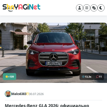
+109
13,3к
11
Maks6383
30.07.2026
Mercedes-Benz GLA 2026: официально