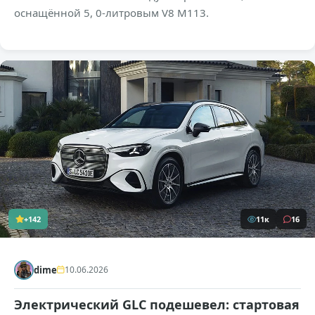
оснащённой 5, 0-литровым V8 M113.
+142
11к
16
dime
10.06.2026
Электрический GLC подешевел: стартовая