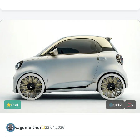
+370
10,1к
5
vagenleitner
22.04.2026