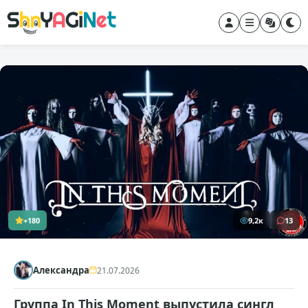
+180
9,2к
13
Александра
21.07.2026
Группа In This Moment выпустила сингл