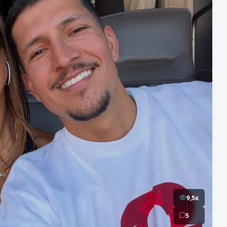
9,5к
5