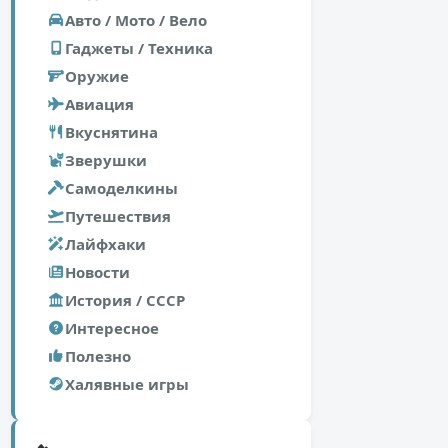
Авто / Мото / Вело
Гаджеты / Техника
Оружие
Авиация
Вкуснятина
Зверушки
Самоделкины
Путешествия
Лайфхаки
Новости
История / СССР
Интересное
Полезно
Халявные игры