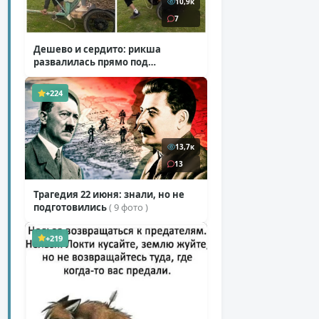
10,9к
7
Дешево и сердито: рикша
развалилась прямо под
туристкой
( 1 фото + 1 видео )
+224
13,7к
13
Трагедия 22 июня: знали, но не
подготовились
( 9 фото )
+219