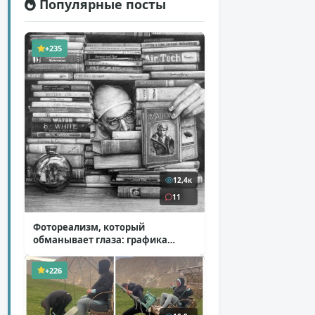
Популярные посты
+235
12,4к
11
Фотореализм, который
обманывает глаза: графика
Итана Мурроу
( 28 фото )
+226