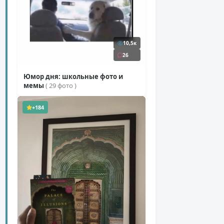
10,5к
26
Юмор дня: школьные фото и
мемы
( 29 фото )
+184