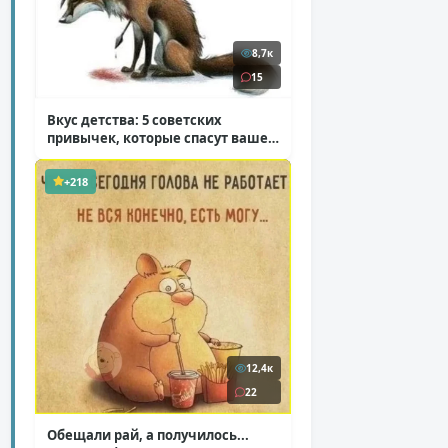
8,7к
15
Вкус детства: 5 советских
привычек, которые спасут ваше
здоровье
( 2 фото )
+218
12,4к
22
Обещали рай, а получилось...