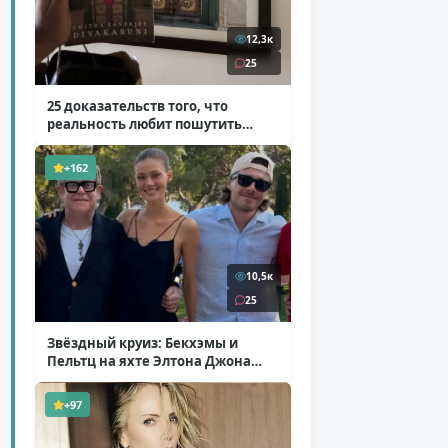
12,3к
25
25 доказательств того, что
реальность любит пошутить
( 25 фото )
+162
10,5к
25
Звёздный круиз: Бекхэмы и
Пельтц на яхте Элтона Джона
( 12 фото )
+97