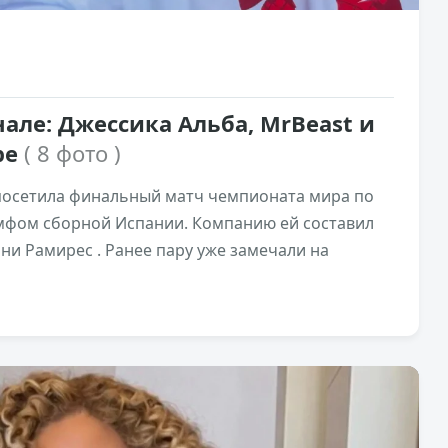
але: Джессика Альба, MrBeast и
ре
( 8 фото )
 посетила финальный матч чемпионата мира по
мфом сборной Испании. Компанию ей составил
ни Рамирес . Ранее пару уже замечали на