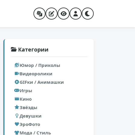
Категории
Юмор / Приколы
Видеоролики
GIFки / Анимашки
Игры
Кино
Звёзды
Девушки
ЭроФото
Мода / Стиль