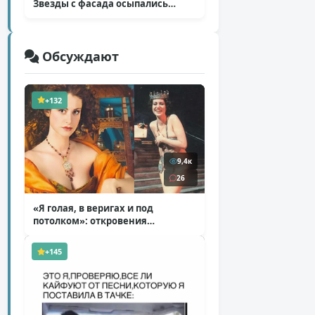
Звезды с фасада осыпались
( 14 фото )
Обсуждают
+132
9,4к
26
«Я голая, в веригах и под
потолком»: откровения
Ковальчук о роли Маргариты
( 11 фото )
+145