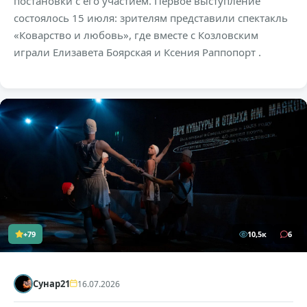
постановки с его участием. Первое выступление
состоялось 15 июля: зрителям представили спектакль
«Коварство и любовь», где вместе с Козловским
играли Елизавета Боярская и Ксения Раппопорт .
+79
10,5к
6
Сунар21
16.07.2026