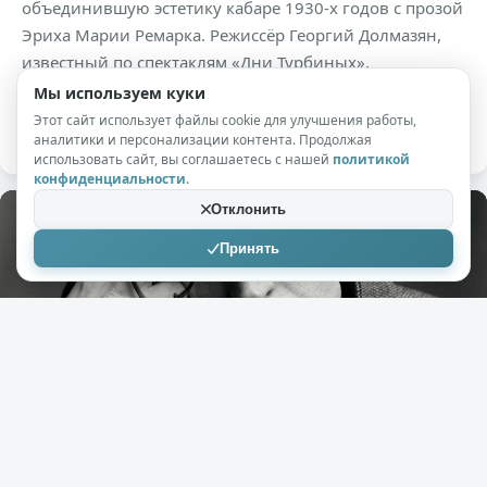
объединившую эстетику кабаре 1930-х годов с прозой
Эриха Марии Ремарка. Режиссёр Георгий Долмазян,
известный по спектаклям «Дни Турбиных»,
«Достоевская. Сны Анны» и «Поминальная молитва»,
Мы используем куки
назвал свою работу «Корабль возвращается домой».
Этот сайт использует файлы cookie для улучшения работы,
аналитики и персонализации контента. Продолжая
использовать сайт, вы соглашаетесь с нашей
политикой
конфиденциальности
.
Отклонить
Принять
+104
8,9к
10
avkaMer
03.06.2026