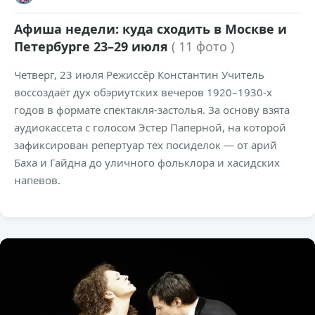
Афиша недели: куда сходить в Москве и
Петербурге 23–29 июля
( 11 фото )
Четверг, 23 июля Режиссёр Константин Учитель
воссоздаёт дух обэриутских вечеров 1920–1930-х
годов в формате спектакля-застолья. За основу взята
аудиокассета с голосом Эстер Паперной, на которой
зафиксирован репертуар тех посиделок — от арий
Баха и Гайдна до уличного фольклора и хасидских
напевов.