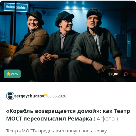
+176
8,8к
5
sergeychugrov
08.06.2026
«Корабль возвращается домой»: как Театр
МОСТ переосмыслил Ремарка
( 4 фото )
Театр «МОСТ» представил новую постановку,