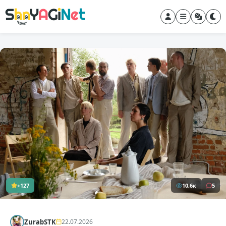
+127
10,6к
5
ZurabSTK
22.07.2026