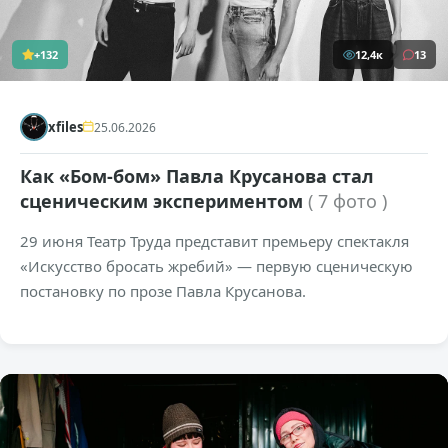
+132
12,4к
13
xfiles
25.06.2026
Как «Бом-бом» Павла Крусанова стал
сценическим экспериментом
( 7 фото )
29 июня Театр Труда представит премьеру спектакля
«Искусство бросать жребий» — первую сценическую
постановку по прозе Павла Крусанова.