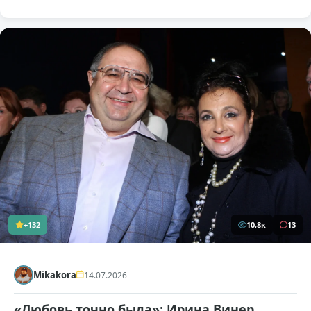
+132
10,8к
13
Mikakora
14.07.2026
«Любовь точно была»: Ирина Винер