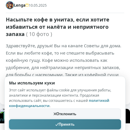
Lenga
10.05.2025
Насыпьте кофе в унитаз, если хотите
избавиться от налёта и неприятного
запаха
( 10 фото )
Здравствуйте, друзья! Вы на канале Советы для дома.
Если вы любите кофе, то не спешите выбрасывать
кофейную гущу. Кофе можно использовать как
удобрение, для нейтрализации неприятных запахов,
для борьбы с насекомыми. Также из кофейной гущи
можно делать скрабы для тела, маски для лица и
Мы используем куки
волос.
Этот сайт использует файлы cookie для улучшения работы,
аналитики и персонализации контента. Продолжая
использовать сайт, вы соглашаетесь с нашей
политикой
конфиденциальности
.
Отклонить
+390
11,1к
0
Принять