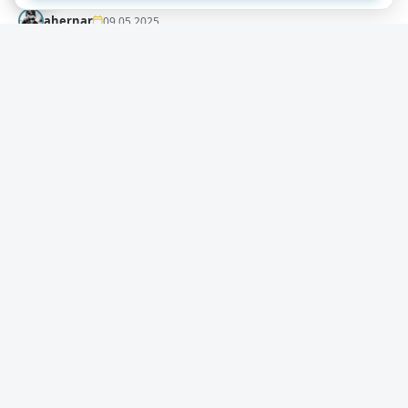
ahernar
09.05.2025
Не отстирывается: как вывести 10 самых
стойких пятен?
( 4 фото )
От жирных разводов на блузках до пожелтевших в
области подмышек рубашек и футболок.
Рассказываем, с какими пятнами бороться сложнее
всего и как их всё-таки удалить?
+422
11,8к
0
Tim771
08.05.2025
Как удалить известковый налет с