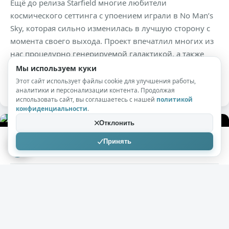
Ещё до релиза Starfield многие любители
космического сеттинга с упоением играли в No Man’s
Sky, которая сильно изменилась в лучшую сторону с
момента своего выхода. Проект впечатлил многих из
нас процедурно генерируемой галактикой, а также
уникальными приключениями, заготовленными для
Мы используем куки
каждого игрока.
Этот сайт использует файлы cookie для улучшения работы,
аналитики и персонализации контента. Продолжая
использовать сайт, вы соглашаетесь с нашей
политикой
конфиденциальности
.
+176
6,2к
0
Отклонить
Принять
Arami
30.01.2025
Какой будет Civilization 7
( 2 фото )
Недавно Firaxis представила различным журналистам
и блогерам возможность сыграть несколько часов в
Civilization VII, и, судя по материалам PCGamer и