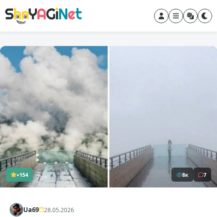
+154
8к
7
Ua69
28.05.2026