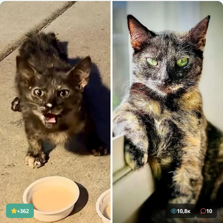
+362
10,8к
10