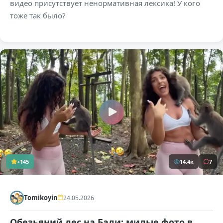
видео присутствует ненормативная лексика! У кого
тоже так было?
+145
14,4к
7
Tomikoyin
24.05.2026
Обезьяний лес на Бали: милые фото в