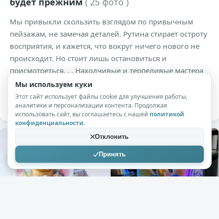
будет прежним
( 25 фото )
Мы привыкли скользить взглядом по привычным
пейзажам, не замечая деталей. Рутина стирает остроту
восприятия, и кажется, что вокруг ничего нового не
происходит. Но стоит лишь остановиться и
присмотреться. . . Находчивые и терпеливые мастера
фотографии сумели поймать такие мгновения, от
Мы используем куки
которых захватывает дух.
Этот сайт использует файлы cookie для улучшения работы,
аналитики и персонализации контента. Продолжая
использовать сайт, вы соглашаетесь с нашей
политикой
конфиденциальности
.
Отклонить
Принять