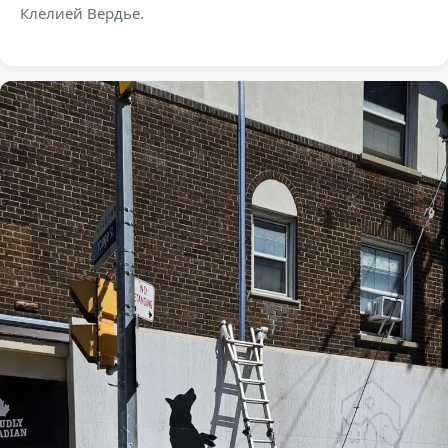
Клелией Вердье.