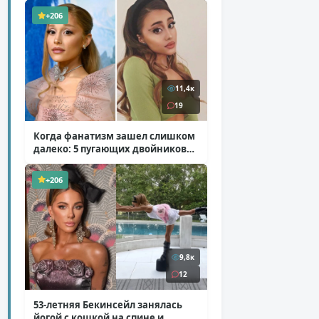
+206
11,4к
19
Когда фанатизм зашел слишком
далеко: 5 пугающих двойников
звезд
( 10 фото )
+206
9,8к
12
53-летняя Бекинсейл занялась
йогой с кошкой на спине и