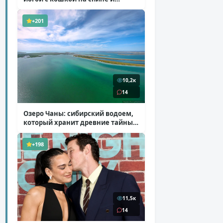
ботинках на платформе
( 7 фото )
+201
10,2к
14
Озеро Чаны: сибирский водоем,
который хранит древние тайны
( 12 фото )
+198
11,5к
14