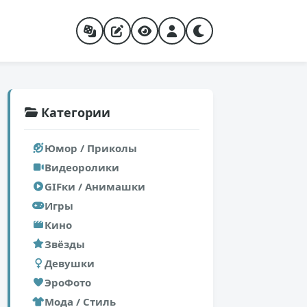
Категории
Юмор / Приколы
Видеоролики
GIFки / Анимашки
Игры
Кино
Звёзды
Девушки
ЭроФото
Мода / Стиль