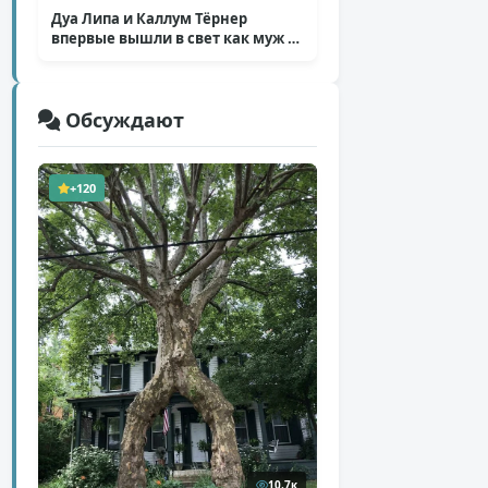
Дуа Липа и Каллум Тёрнер
впервые вышли в свет как муж и
жена
( 5 фото )
Обсуждают
+120
10,7к