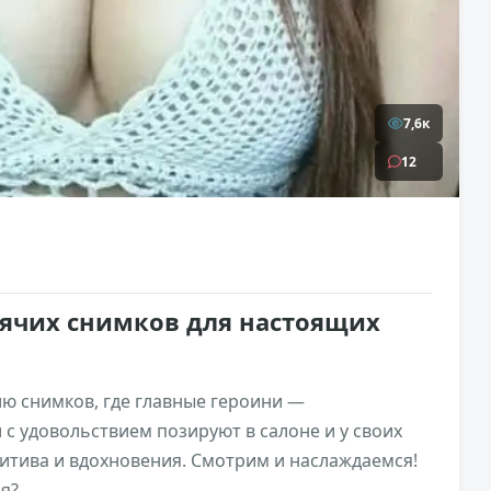
7,6к
12
рячих снимков для настоящих
ию снимков, где главные героини —
с удовольствием позируют в салоне и у своих
итива и вдохновения. Смотрим и наслаждаемся!
ая?