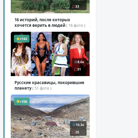
33
16 историй, после которых
хочется верить в людей
( 16 фото )
+142
8,6к
31
Русские красавицы, покорившие
планету
( 51 фото )
+150
10,3к
25