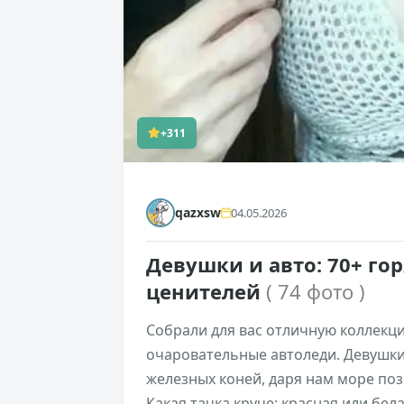
+311
qazxsw
04.05.2026
Девушки и авто: 70+ го
ценителей
( 74 фото )
Собрали для вас отличную коллекц
очаровательные автоледи. Девушки 
железных коней, даря нам море поз
Какая тачка круче: красная или бел