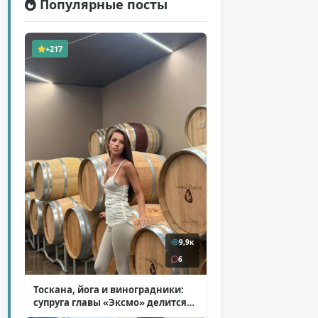
Популярные посты
+217
9,9к
6
Тоскана, йога и виноградники:
супруга главы «Эксмо» делится
кадрами из Италии
( 14 фото )