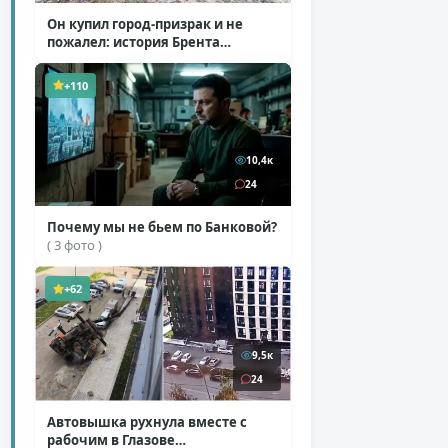
Он купил город-призрак и не
пожалел: история Брента
Андервуда
( 1 фото + 1 видео )
+110
10,4к
24
Почему мы не бьем по Банковой?
( 3 фото )
+62
9,5к
24
Автовышка рухнула вместе с
рабочим в Глазове