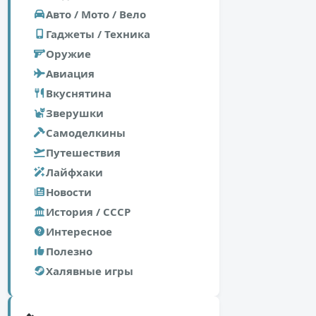
Авто / Мото / Вело
Гаджеты / Техника
Оружие
Авиация
Вкуснятина
Зверушки
Самоделкины
Путешествия
Лайфхаки
Новости
История / СССР
Интересное
Полезно
Халявные игры