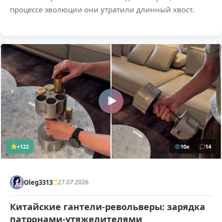
процессе эволюции они утратили длинный хвост.
+122
10к
14
Oleg3313
27.07.2026
Китайские гантели-револьверы: зарядка
патронами-утяжелителями