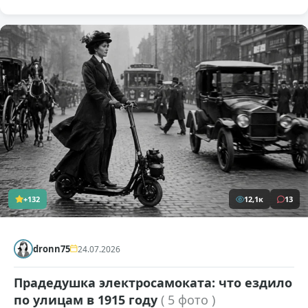
+132
12,1к
13
dronn75
24.07.2026
Прадедушка электросамоката: что ездило
по улицам в 1915 году
( 5 фото )