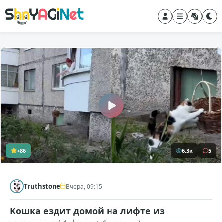
+86
6,3к
5
Truthstone
Вчера, 09:15
Кошка ездит домой на лифте из