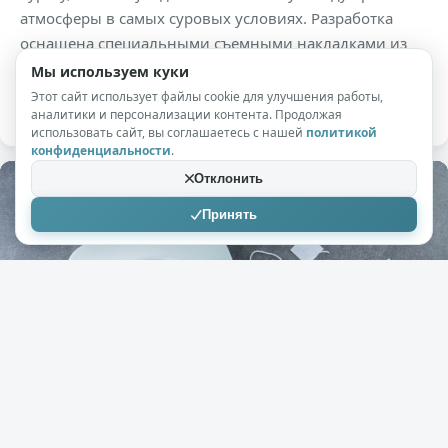
атмосферы в самых суровых условиях. Разработка
оснащена специальными съемными накладками из
гидрогелевой ткани, которая активно впитывает
Мы используем куки
влагу из окружающего воздуха.
Этот сайт использует файлы cookie для улучшения работы,
аналитики и персонализации контента. Продолжая
использовать сайт, вы соглашаетесь с нашей
политикой
конфиденциальности
.
Отклонить
Принять
+142
10,4к
10