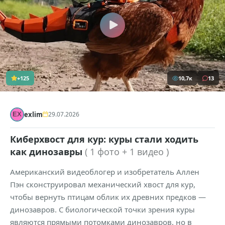
+125
10,7к
13
exlim
29.07.2026
Киберхвост для кур: куры стали ходить
как динозавры
( 1 фото + 1 видео )
Американский видеоблогер и изобретатель Аллен
Пэн сконструировал механический хвост для кур,
чтобы вернуть птицам облик их древних предков —
динозавров. С биологической точки зрения куры
являются прямыми потомками динозавров, но в