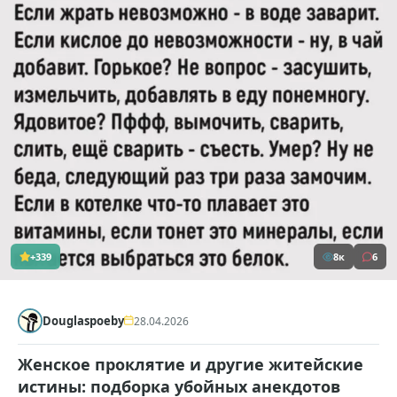
+339
8к
6
Douglaspoeby
28.04.2026
Женское проклятие и другие житейские
истины: подборка убойных анекдотов