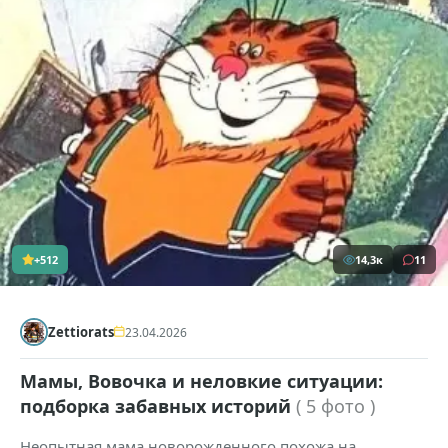
+512
14,3к
11
Zettiorats
23.04.2026
Мамы, Вовочка и неловкие ситуации:
подборка забавных историй
( 5 фото )
Неопытная мама новорожденного похожа на