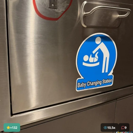
+132
10,5к
9