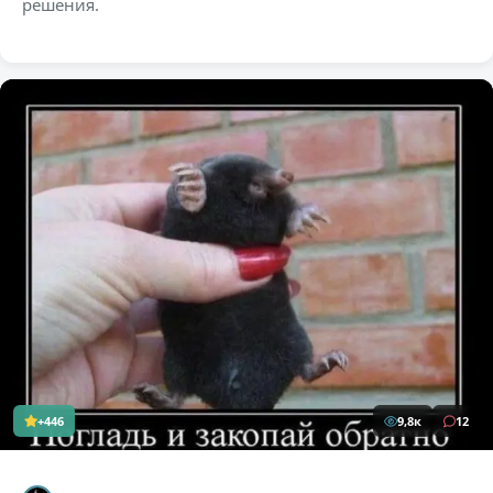
решения.
+446
9,8к
12