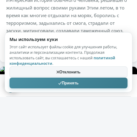
Интересная история обычного человека, решившего
жилищный вопрос своими руками Этим летом, в то
время как многие отдыхали на морях, боролись с
терроризмом, задыхались от смога, страдали от
засухи, митинговали, создавали таможенный союз,
кто-то воевал, а кто-то и вовсе помер, я строил дом,
Мы используем куки
мой собственный дом.
Этот сайт использует файлы cookie для улучшения работы,
аналитики и персонализации контента. Продолжая
использовать сайт, вы соглашаетесь с нашей
политикой
конфиденциальности
.
+131
4,5к
0
Отклонить
Принять
osa68
03.08.2020
Дачный домик своими руками
( 20 фото )
Дом в саду чаще всего является отличным местом для
хранения садовой утвари и строительных
инструментов. Дизайн и размеры его могут быть