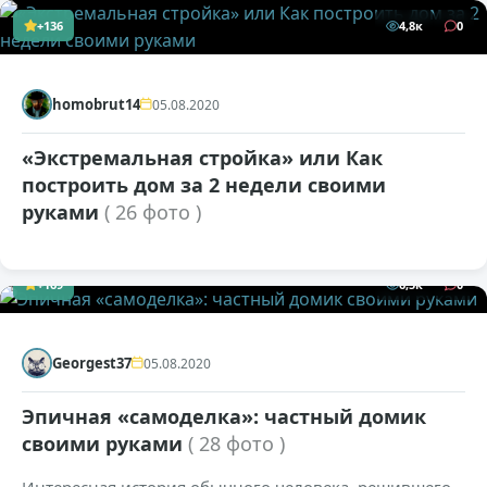
+136
4,8к
0
homobrut14
05.08.2020
«Экстремальная стройка» или Как
построить дом за 2 недели своими
руками
( 26 фото )
+169
6,5к
0
Georgest37
05.08.2020
Эпичная «самоделка»: частный домик
своими руками
( 28 фото )