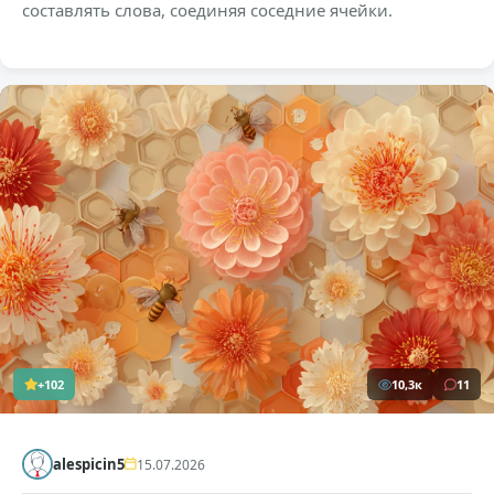
составлять слова, соединяя соседние ячейки.
+102
10,3к
11
аlespicin5
15.07.2026