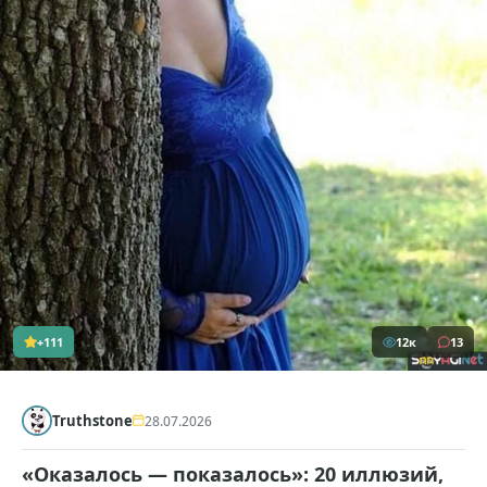
+111
12к
13
Truthstone
28.07.2026
«Оказалось — показалось»: 20 иллюзий,