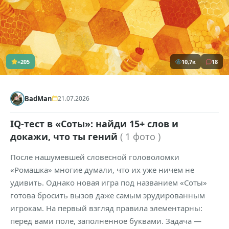
+205
10,7к
18
BadMan
21.07.2026
IQ-тест в «Соты»: найди 15+ слов и
докажи, что ты гений
( 1 фото )
После нашумевшей словесной головоломки
«Ромашка» многие думали, что их уже ничем не
удивить. Однако новая игра под названием «Соты»
готова бросить вызов даже самым эрудированным
игрокам. На первый взгляд правила элементарны:
перед вами поле, заполненное буквами. Задача —