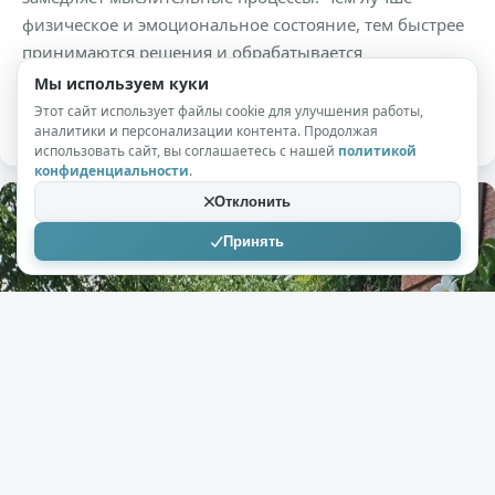
физическое и эмоциональное состояние, тем быстрее
принимаются решения и обрабатывается
информация. Предлагаем пройти короткий тест,
Мы используем куки
который покажет, не пора ли устроить перерыв.
Этот сайт использует файлы cookie для улучшения работы,
аналитики и персонализации контента. Продолжая
использовать сайт, вы соглашаетесь с нашей
политикой
конфиденциальности
.
Отклонить
Принять