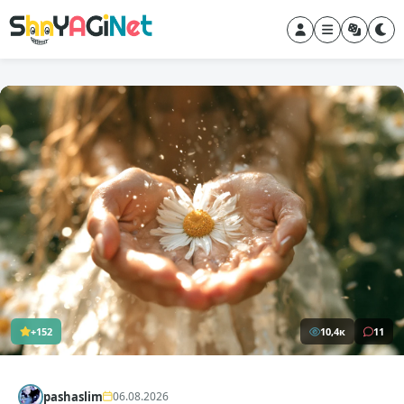
+152
10,4к
11
pashaslim
06.08.2026