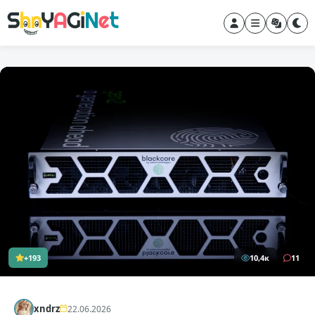
+193
10,4к
11
xndrz
22.06.2026