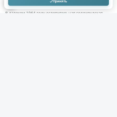
( 19 фото )
Принять
В далеком 1964 году ослепительная голливудская
блондинка Джейн Мэнсфилд , известная своими
выдающимися формами, заявила о намерении
баллотироваться на пост президента Соединенных
Штатов. Эта новость мгновенно взорвала
информационное пространство, хотя сегодня каждому
ясно, что это был не более чем гениальный
рекламный ход.
+730
20,5к
0
GenaNikitin
11.03.2026
Трещина в монолите: почему «Единая