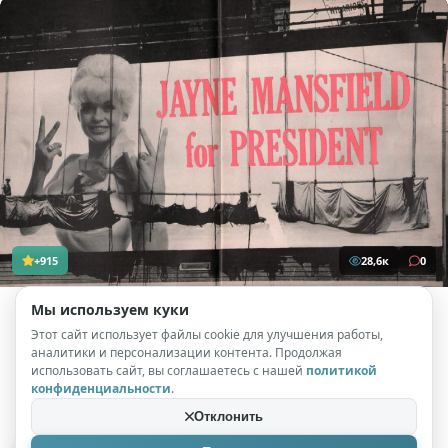
+915
28,6к
0
Мы используем куки
Система
12.03.2026
Этот сайт использует файлы cookie для улучшения работы,
аналитики и персонализации контента. Продолжая
использовать сайт, вы соглашаетесь с нашей
политикой
Бюст в президенты: 53 года назад
конфиденциальности
.
пышногрудая блондинка решила, что
Отклонить
может управлять Америкой лучше всех