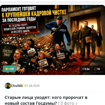
+139
9,6к
16
Chull65
01.06.2026
Старые лица уходят: кого пророчат в
новый состав Госдумы?
( 3 фото )