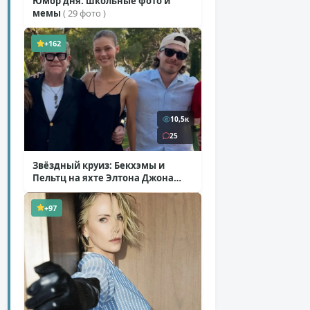
Юмор дня: школьные фото и
мемы
( 29 фото )
+162
10,5к
25
Звёздный круиз: Бекхэмы и
Пельтц на яхте Элтона Джона
( 12 фото )
+97