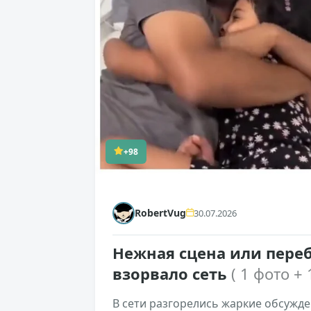
+98
RobertVug
30.07.2026
Нежная сцена или переб
взорвало сеть
( 1 фото + 
В сети разгорелись жаркие обсужде