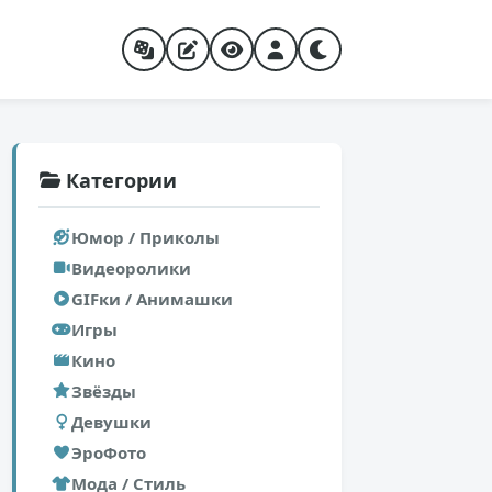
Категории
Юмор / Приколы
Видеоролики
GIFки / Анимашки
Игры
Кино
Звёзды
Девушки
ЭроФото
Мода / Стиль