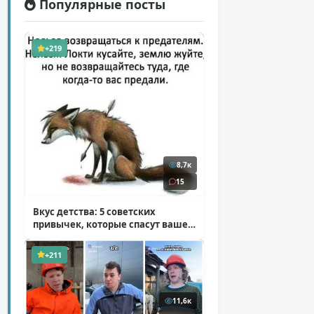
Популярные посты
+219
8,7к
15
Вкус детства: 5 советских
привычек, которые спасут ваше
здоровье
( 2 фото )
+211
11,6к