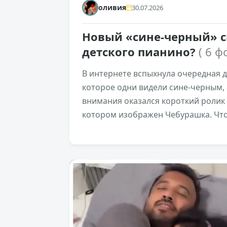
оливия
30.07.2026
Новый «сине-черный» сп
детского пианино?
( 6 ф
В интернете вспыхнула очередная 
которое одни видели сине-черным, 
внимания оказался короткий ролик
котором изображен Чебурашка. Что