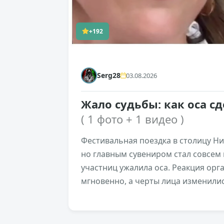
+192
Serg28
03.08.2026
Жало судьбы: как оса с
( 1 фото + 1 видео )
Фестивальная поездка в столицу Н
но главным сувениром стал совсем 
участниц ужалила оса. Реакция орг
мгновенно, а черты лица изменилис