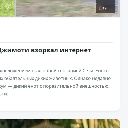
19
 Джимоти взорвал интернет
осложением стал новой сенсацией Сети. Еноты
ых обаятельных диких животных. Однако недавно
кум — дикий енот с поразительной внешностью,
оти.