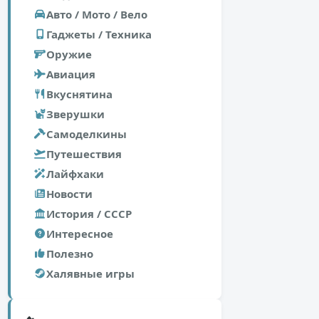
Авто / Мото / Вело
Гаджеты / Техника
Оружие
Авиация
Вкуснятина
Зверушки
Самоделкины
Путешествия
Лайфхаки
Новости
История / СССР
Интересное
Полезно
Халявные игры