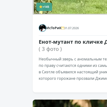
+145
ИсТоРиК
31.07.2026
Енот-мутант по кличке
( 3 фото )
Необычный зверь с аномальным тел
по праву считаются одними из сам
в Сиэтле объявился настоящий уни
которого горожане прозвали Джим