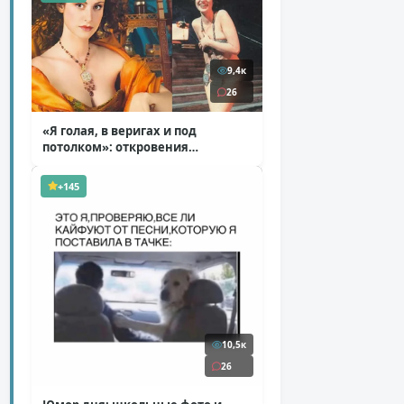
9,4к
26
«Я голая, в веригах и под
потолком»: откровения
Ковальчук о роли Маргариты
( 11 фото )
+145
10,5к
26