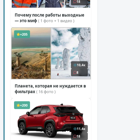
18
Почему после работы выходные
— это миф
( 1 фото + 1 видео )
+205
10,4к
8
Планета, которая не нуждается в
фильтрах
( 16 фото )
+200
11,4к
18