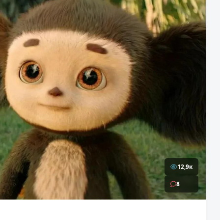
12,9к
8