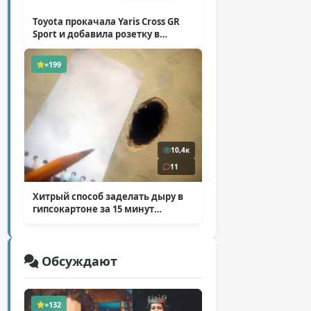
Toyota прокачала Yaris Cross GR
Sport и добавила розетку в
Harrier
( 5 фото )
+199
10,4к
11
Хитрый способ заделать дыру в
гипсокартоне за 15 минут
( 12 фото )
Обсуждают
+132