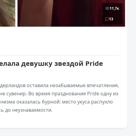
11,7к
13
делала девушку звездой Pride
идерландов оставила незабываемые впечатления,
не сувенир. Во время празднования Pride одну из
анизма оказалась бурной: место укуса распухло
ь до неузнаваемости.