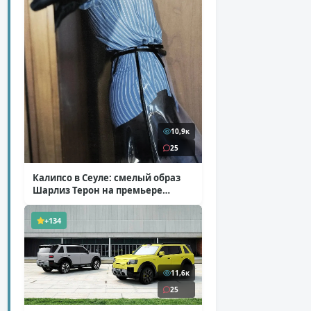
10,9к
25
Калипсо в Сеуле: смелый образ
Шарлиз Терон на премьере
«Одиссеи»
( 6 фото )
+134
11,6к
25