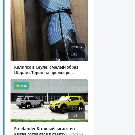
10,9к
25
Калипсо в Сеуле: смелый образ
Шарлиз Терон на премьере
«Одиссеи»
( 6 фото )
+134
11,6к
25
Freelander 8: новый гигант из
Китая готовится к старту
( 3 фото )