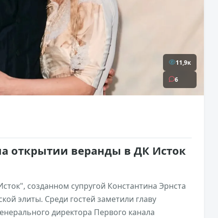
11,9к
6
на открытии веранды в ДК Исток
Исток", созданном супругой Константина Эрнста
ской элиты. Среди гостей заметили главу
генерального директора Первого канала