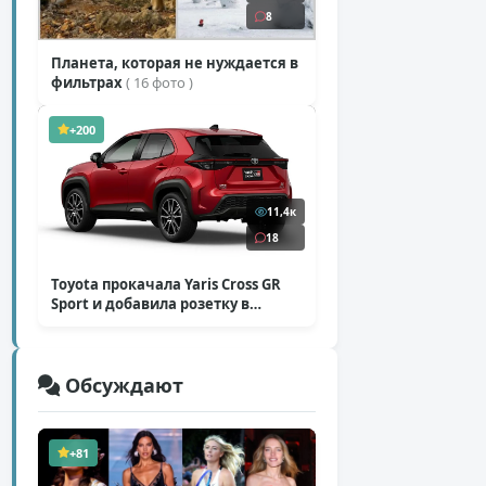
8
Планета, которая не нуждается в
фильтрах
( 16 фото )
+200
11,4к
18
Toyota прокачала Yaris Cross GR
Sport и добавила розетку в
Harrier
( 5 фото )
Обсуждают
+81