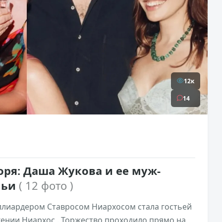
12к
14
оря: Даша Жукова и ее муж-
мьи
( 12 фото )
ллиардером Ставросом Ниархосом стала гостьей
гении Ниархос . Торжество проходило прямо на