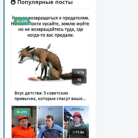
Популярные посты
+219
8,7к
15
Вкус детства: 5 советских
привычек, которые спасут ваше
здоровье
( 2 фото )
+211
11,6к