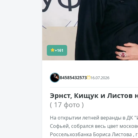
+161
84585432573
16.07.2026
Эрнст, Кищук и Листов 
( 17 фото )
На открытии летней веранды в ДК "
Софьей, собрался весь цвет москов
Россельхозбанка Бориса Листова , 