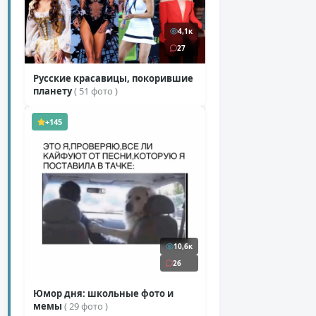
4,1к
27
Русские красавицы, покорившие
планету
( 51 фото )
+145
10,6к
26
Юмор дня: школьные фото и
мемы
( 29 фото )