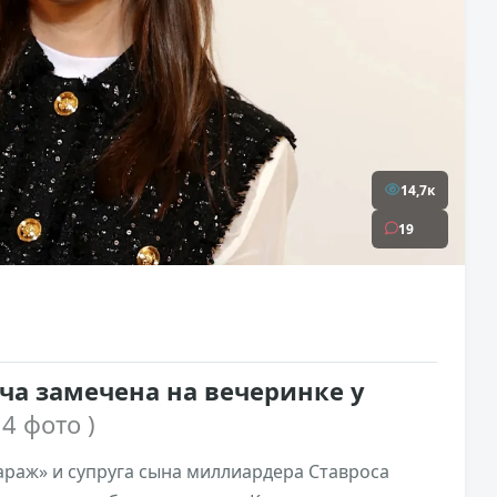
14,7к
19
а замечена на вечеринке у
 4 фото )
араж» и супруга сына миллиардера Ставроса