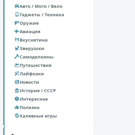
Авто / Мото / Вело
Гаджеты / Техника
Оружие
Авиация
Вкуснятина
Зверушки
Самоделкины
Путешествия
Лайфхаки
Новости
История / СССР
Интересное
Полезно
Халявные игры