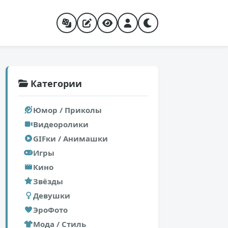
Категории
Юмор / Приколы
Видеоролики
GIFки / Анимашки
Игры
Кино
Звёзды
Девушки
ЭроФото
Мода / Стиль