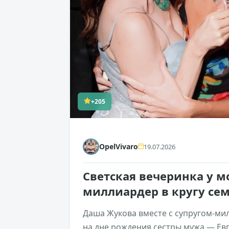
+205
OpelVivaro
19.07.2026
Светская вечеринка у м
миллиардер в кругу се
Даша Жукова вместе с супругом-ми
на дне рождения сестры мужа — Ев