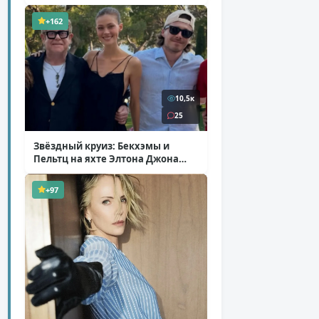
+162
10,5к
25
Звёздный круиз: Бекхэмы и
Пельтц на яхте Элтона Джона
( 12 фото )
+97