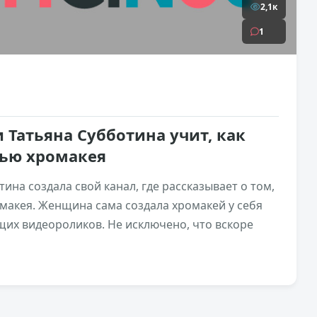
2,1к
1
 Татьяна Субботина учит, как
щью хромакея
ина создала свой канал, где рассказывает о том,
макея. Женщина сама создала хромакей у себя
щих видеороликов. Не исключено, что вскоре
1,9к