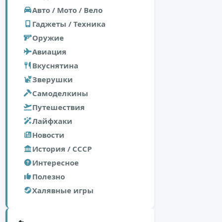
Авто / Мото / Вело
Гаджеты / Техника
Оружие
Авиация
Вкуснятина
Зверушки
Самоделкины
Путешествия
Лайфхаки
Новости
История / СССР
Интересное
Полезно
Халявные игры