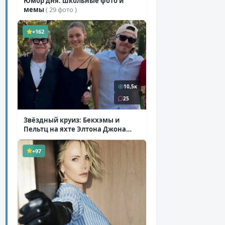
Юмор дня: школьные фото и
мемы
( 29 фото )
+162
10,5к
25
Звёздный круиз: Бекхэмы и
Пельтц на яхте Элтона Джона
( 12 фото )
+97