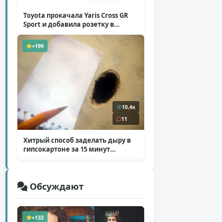
Toyota прокачала Yaris Cross GR
Sport и добавила розетку в
Harrier
( 5 фото )
+199
10,4к
11
Хитрый способ заделать дыру в
гипсокартоне за 15 минут
( 12 фото )
Обсуждают
+132