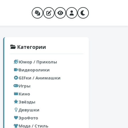
Категории
Юмор / Приколы
Видеоролики
GIFки / Анимашки
Игры
Кино
Звёзды
Девушки
ЭроФото
Мода / Стиль