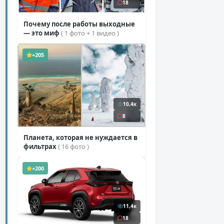
18
Почему после работы выходные
— это миф
( 1 фото + 1 видео )
+205
10,4к
8
Планета, которая не нуждается в
фильтрах
( 16 фото )
+200
11,4к
18