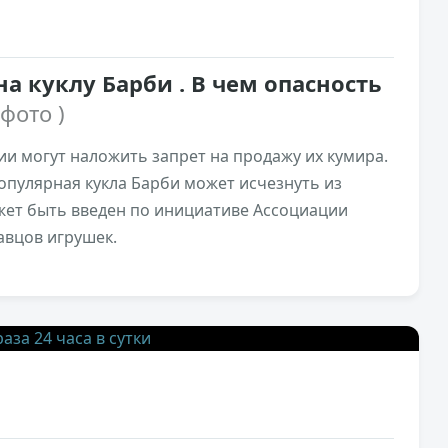
на куклу Барби . В чем опасность
 фото )
ии могут наложить запрет на продажу их кумира.
опулярная кукла Барби может исчезнуть из
ожет быть введен по инициативе Ассоциации
авцов игрушек.
4,2к
0