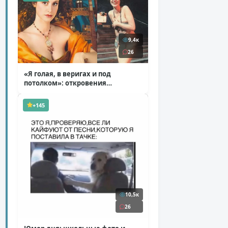
9,4к
26
«Я голая, в веригах и под
потолком»: откровения
Ковальчук о роли Маргариты
( 11 фото )
+145
10,5к
26