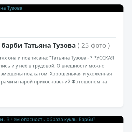
1
 барби Татьяна Тузова
( 25 фото )
ях она и подписана: "Татьяна Тузова - ? РУССКАЯ
апись и у неё в трудовой. О внешности можно
азмещены под катом. Хорошенькая и ухоженная
ьтрами и парой прикосновений Фотошопом на
1,7к
3