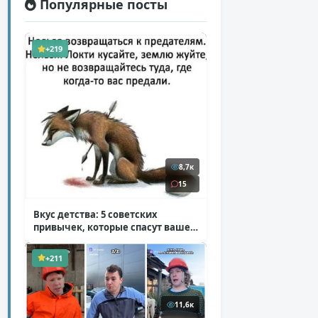
Популярные посты
+219
8,7к
15
Вкус детства: 5 советских
привычек, которые спасут ваше
здоровье
( 2 фото )
+211
11,6к