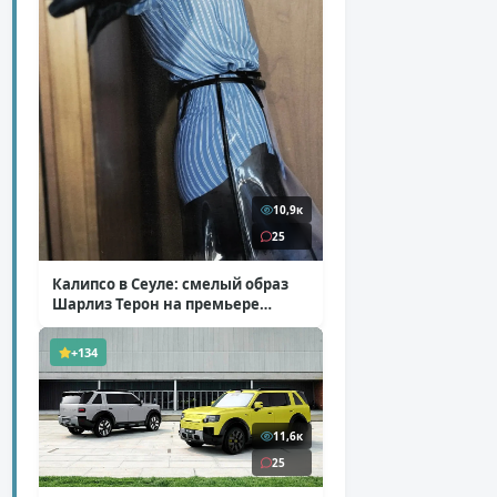
10,9к
25
Калипсо в Сеуле: смелый образ
Шарлиз Терон на премьере
«Одиссеи»
( 6 фото )
+134
11,6к
25