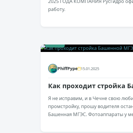
2025 ГОДА КОМПАНИЯ РусГидро офиц
работу.
+210
PhiffPype
15.01.2025
Как проходит стройка 
Я не исправим, и в Чечне свою люб
промстройку, прошу водителя остан
Башенная МГЭС. Фотоаппараты у мен