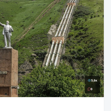
5,6к
0