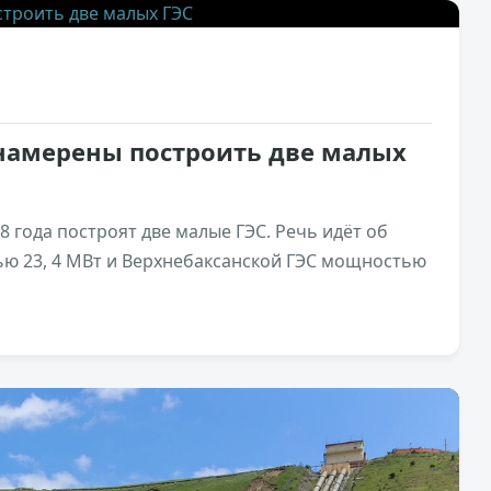
намерены построить две малых
8 года построят две малые ГЭС. Речь идёт об
ью 23, 4 МВт и Верхнебаксанской ГЭС мощностью