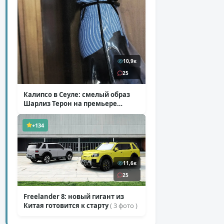
10,9к
25
Калипсо в Сеуле: смелый образ
Шарлиз Терон на премьере
«Одиссеи»
( 6 фото )
+134
11,6к
25
Freelander 8: новый гигант из
Китая готовится к старту
( 3 фото )