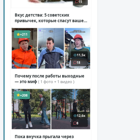
15
Вкус детства: 5 советских
привычек, которые спасут ваше
здоровье
( 2 фото )
+211
11,5к
18
Почему после работы выходные
— это миф
( 1 фото + 1 видео )
+208
12,6к
8
Пока внучка прыгала через