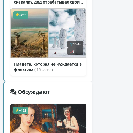
скакалку, дед отрабатывал свои
секретные приемы
( 1 фото + 1 видео )
+205
10,4к
8
Планета, которая не нуждается в
фильтрах
( 16 фото )
Обсуждают
+132