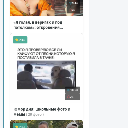
9,4к
26
«Я голая, в веригах и под
потолком»: откровения
Ковальчук о роли Маргариты
( 11 фото )
+145
10,5к
26
Юмор дня: школьные фото и
мемы
( 29 фото )
+162