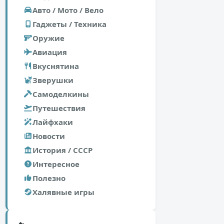
Авто / Мото / Вело
Гаджеты / Техника
Оружие
Авиация
Вкуснятина
Зверушки
Самоделкины
Путешествия
Лайфхаки
Новости
История / СССР
Интересное
Полезно
Халявные игры