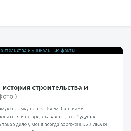
33,1к
0
 история строительства и
фото )
имую промку нашел. Едем, бац, вижу
овиться и не зря, оказалось, это будущая
 такое дело у меня всегда заряжены. 22 ИЮЛЯ