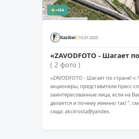
+454
Kazibei
15.01.2025
«ZAVODFOTO - Шагает по
( 2 фото )
«ZAVODFOTO - Шагает по стране! »:
акционеры, представители пресс-сл
заинтересованные лица, если на Ваш
делается и почему именно так! ", с
сюда: akciirosta@yandex.
+223