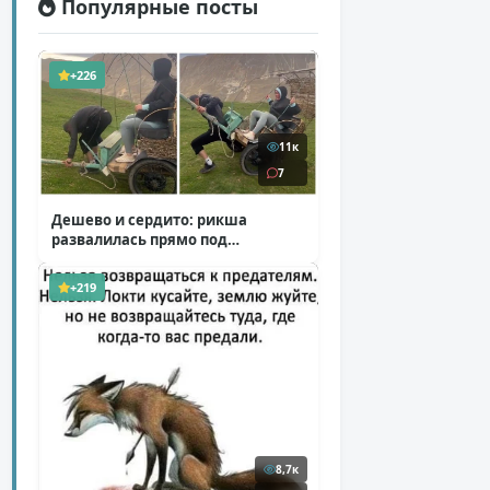
Популярные посты
+226
11к
7
Дешево и сердито: рикша
развалилась прямо под
туристкой
( 1 фото + 1 видео )
+219
8,7к