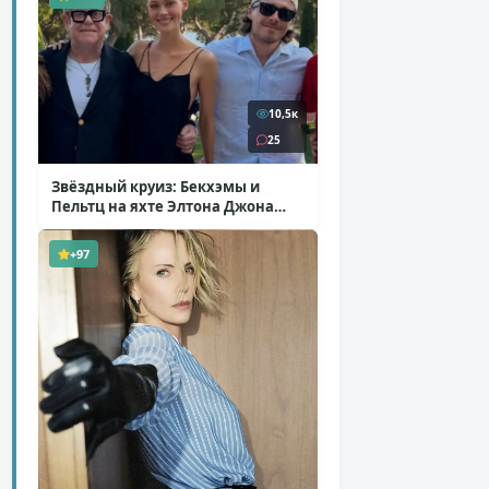
10,5к
25
Звёздный круиз: Бекхэмы и
Пельтц на яхте Элтона Джона
( 12 фото )
+97