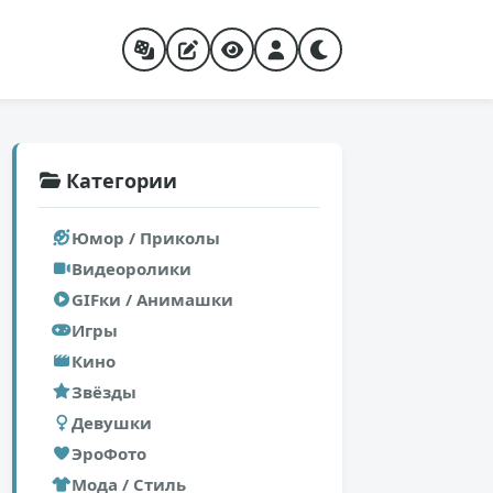
Категории
Юмор / Приколы
Видеоролики
GIFки / Анимашки
Игры
Кино
Звёзды
Девушки
ЭроФото
Мода / Стиль