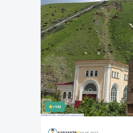
+142
11021978