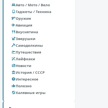
Авто / Мото / Вело
Гаджеты / Техника
Оружие
Авиация
Вкуснятина
Зверушки
Самоделкины
Путешествия
Лайфхаки
Новости
История / СССР
Интересное
Полезно
Халявные игры