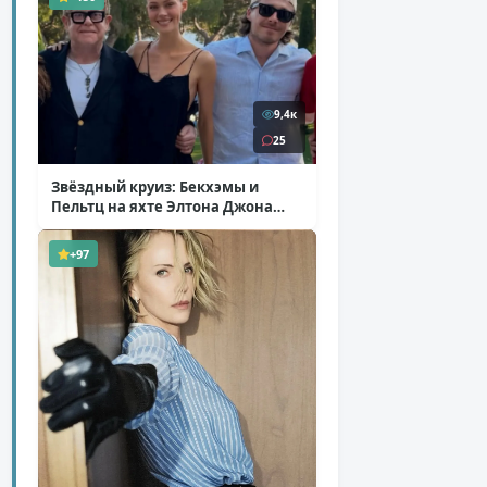
9,4к
25
Звёздный круиз: Бекхэмы и
Пельтц на яхте Элтона Джона
( 12 фото )
+97