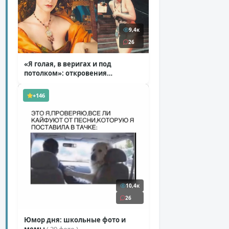
9,4к
26
«Я голая, в веригах и под
потолком»: откровения
Ковальчук о роли Маргариты
( 11 фото )
+146
10,4к
26
Юмор дня: школьные фото и
мемы
( 29 фото )