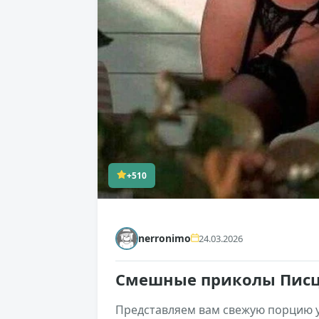
+510
nerronimo
24.03.2026
Смешные приколы Писц
Представляем вам свежую порцию у