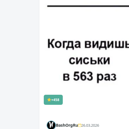
+458
BashOrgRu
26.03.2026