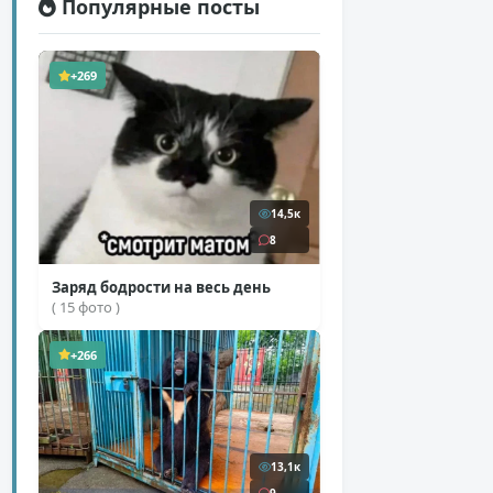
Популярные посты
+269
14,5к
8
Заряд бодрости на весь день
( 15 фото )
+266
13,1к