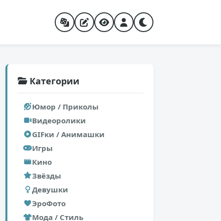
Категории
Юмор / Приколы
Видеоролики
GIFки / Анимашки
Игры
Кино
Звёзды
Девушки
ЭроФото
Мода / Стиль