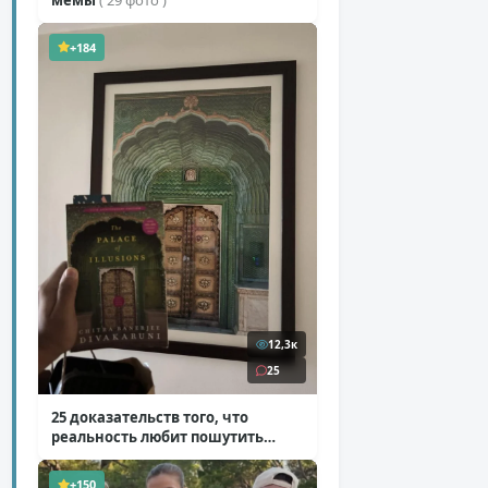
+184
12,3к
25
25 доказательств того, что
реальность любит пошутить
( 25 фото )
+150