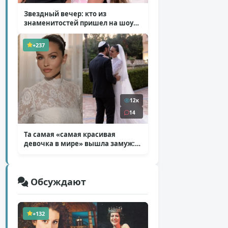
Звездный вечер: кто из
знаменитостей пришел на шоу
Билана
( 6 фото )
+237
12к
14
Та самая «самая красивая
девочка в мире» вышла замуж:
фото со свадьбы Тилан Блондо
( 13 фото )
Обсуждают
+132