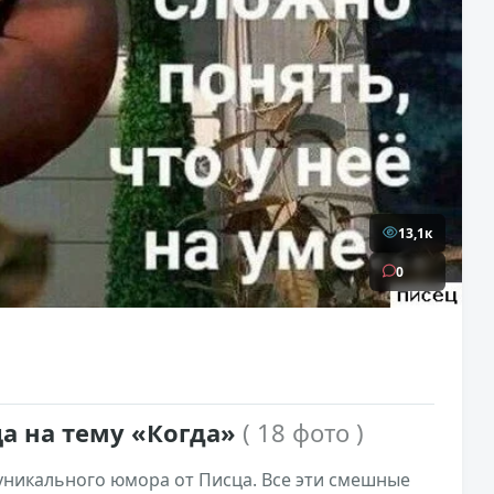
13,1к
0
а на тему «Когда»
( 18 фото )
никального юмора от Писца. Все эти смешные