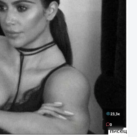
23,3к
0