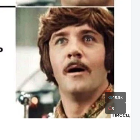
10,8к
0