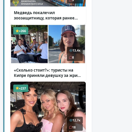
9
Медведь покалечил
зоозащитницу, которая ранее
уже потеряла ногу
( 4 фото )
+266
13,4к
8
«Сколько стоит?»: туристы на
Кипре приняли девушку за жрицу
любви
( 1 фото + 1 видео )
+237
12,7к
18