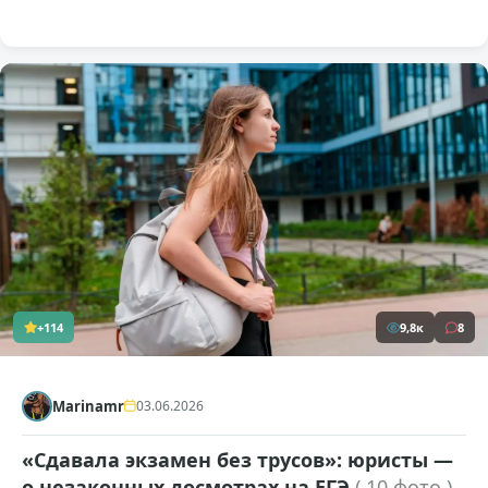
+114
9,8к
8
Marinamr
03.06.2026
«Сдавала экзамен без трусов»: юристы —
о незаконных досмотрах на ЕГЭ
( 10 фото )