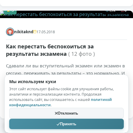
+3
1,7к
0
nikitaknd
17.05.2018
Как перестать беспокоиться за
результаты экзамена
( 12 фото )
Сдавали ли вы вступительный экзамен или экзамен в
сессию, переживать за результаты – это нормально. И
хотя вы уже ничего не сможете изменить, волнение
Мы используем куки
вам никак не поможет. Вместо этого попробуйте
Этот сайт использует файлы cookie для улучшения работы,
аналитики и персонализации контента. Продолжая
расслабиться, порадовать себя и провести время с
использовать сайт, вы соглашаетесь с нашей
политикой
хорошими друзьями.
конфиденциальности
.
Отклонить
Принять