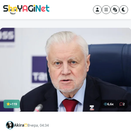
+119
6,6к
2
Akira
Вчера, 04:34