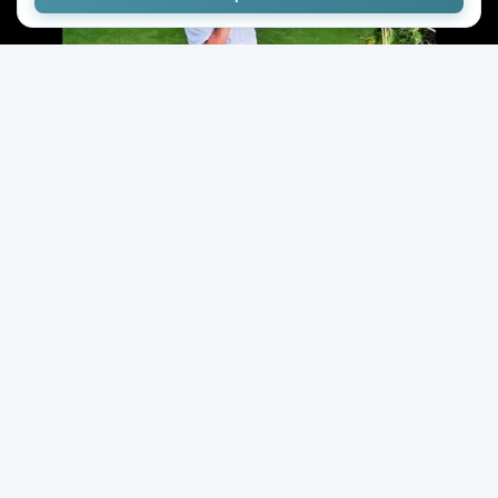
+139
13,6к
23
Hugitius
27.06.2026
10 рекордов из Книги Гиннесса, которые
вас поразят
( 9 фото )
В поисковых системах один из самых частых запросов
— «интересные факты». Мы решили не отставать и
собрали для вас подборку самых необычных
рекордов, занесенных в Книгу Гиннесса. Гигантский