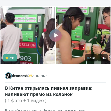
+195
10к
14
dennees80
20.07.2026
В Китае открылась пивная заправка:
наливают прямо из колонок
( 1 фото + 1 видео )
В китайском городе Циндао на территории