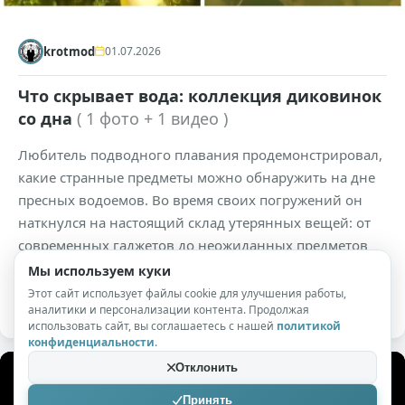
krotmod
01.07.2026
Что скрывает вода: коллекция диковинок
со дна
( 1 фото + 1 видео )
Любитель подводного плавания продемонстрировал,
какие странные предметы можно обнаружить на дне
пресных водоемов. Во время своих погружений он
наткнулся на настоящий склад утерянных вещей: от
современных гаджетов до неожиданных предметов
вроде велосипеда и наручников. Каждая находка
Мы используем куки
имеет свою историю, которая осталась загадкой.
Этот сайт использует файлы cookie для улучшения работы,
аналитики и персонализации контента. Продолжая
использовать сайт, вы соглашаетесь с нашей
политикой
конфиденциальности
.
Отклонить
Принять