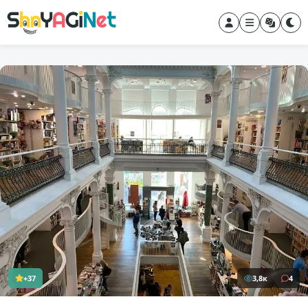
+37
3,8к
4